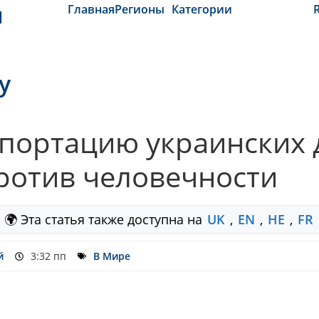
и
Главная
Регионы
Категории
y
портацию украинских 
ротив человечности
🌍 Эта статья также доступна на
UK
,
EN
,
HE
,
FR
й
3:32 пп
В Мире