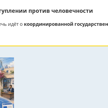
туплении против человечности
ечь идёт о
координированной государстве