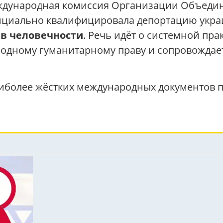
международная комиссия Организации Объеди
ициально квалифицировала депортацию укра
ив человечности
. Речь идёт о системной пра
родному гуманитарному праву и сопровождае
иболее жёстких международных документов по