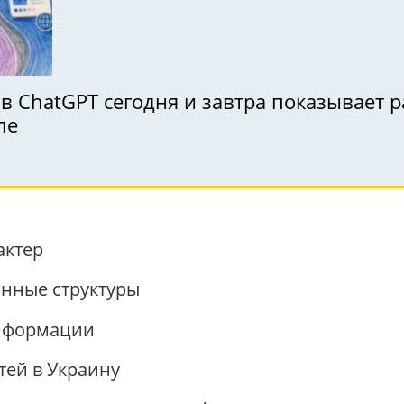
 в ChatGPT сегодня и завтра показывает 
ле
актер
енные структуры
нформации
тей в Украину