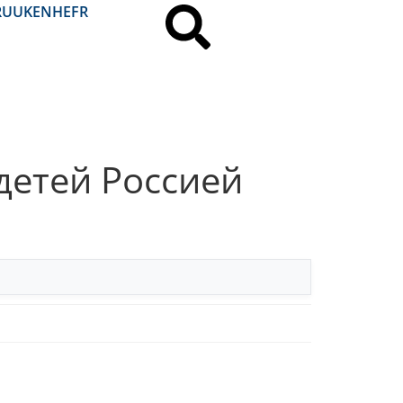
RU
UK
EN
HE
FR
детей Россией