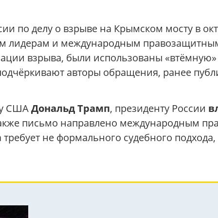
ии по делу о взрыве на Крымском мосту в окт
 лидерам и международным правозащитным
зации взрыва, были использованы «втёмную»
, подчёркивают авторы обращения, ранее пуб
ту США
Дональд Трамп
, президенту России
в
Также письмо направлено международным пр
 требует не формального судебного подхода