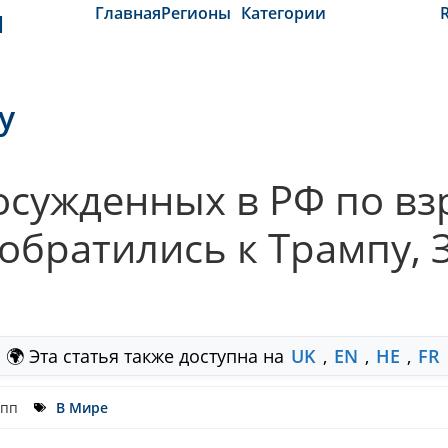
и
Главная
Регионы
Категории
y
осужденных в РФ по вз
обратились к Трампу, 
🌍 Эта статья также доступна на
UK
,
EN
,
HE
,
FR
 пп
В Мире