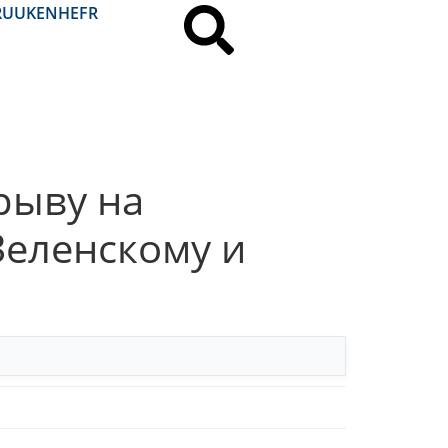
RU
UK
EN
HE
FR
рыву на
Зеленскому и