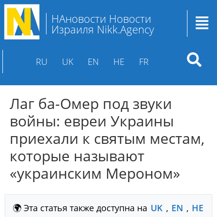
НАновости Новости
Израиля Nikk.Agency
RU
UK
EN
HE
FR
Лаг ба-Омер под звуки
войны: евреи Украины
приехали к святым местам,
которые называют
«украинским Мероном»
🌍 Эта статья также доступна на
UK
,
EN
,
HE