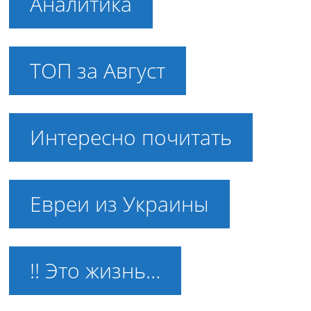
Аналитика
ТОП за Август
Интересно почитать
Евреи из Украины
!! Это жизнь…