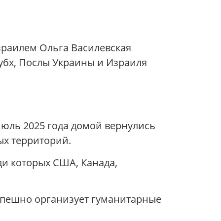
зраилем Ольга Василевская
убх, Послы Украины и Израиля
июль 2025 года домой вернулись
ых территорий.
ди которых США, Канада,
спешно организует гуманитарные