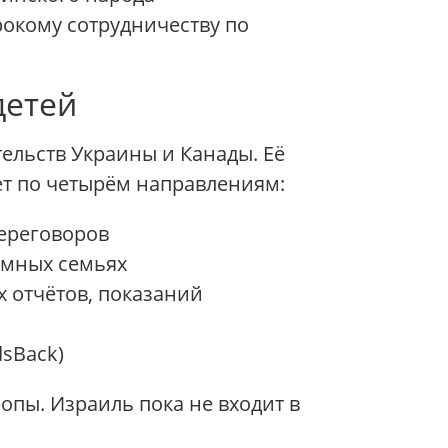
рокому сотрудничеству по
детей
ельств Украины и Канады. Её
ет по четырём направлениям:
переговоров
ёмных семьях
х отчётов, показаний
dsBack)
опы. Израиль пока не входит в