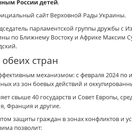
нным России детей
.
фициальный сайт Верховной Рады Украины.
едседатель парламентской группы дружбы с И
ины по Ближнему Востоку и Африке Максим С
дский.
 обеих стран
ффективным механизмом: с февраля 2024 по 
нных из зон боевых действий и оккупированн
т свыше 40 государств и Совет Европы, сре
я, Франция и другие.
том защиты граждан в зонах конфликтов и у
има позволит: