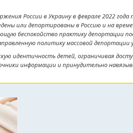
ения России в Украину в феврале 2022 года 
едены или депортированы в Россию и на вре
ающую беспокойство практику депортации пос
енаправленную политику массовой депортации 
кую идентичность детей, ограничивая доступ
чники информации и принудительно навязыва