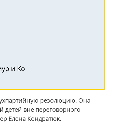
мур и Ко
двухпартийную резолюцию. Она
й детей вне переговорного
ер Елена Кондратюк.