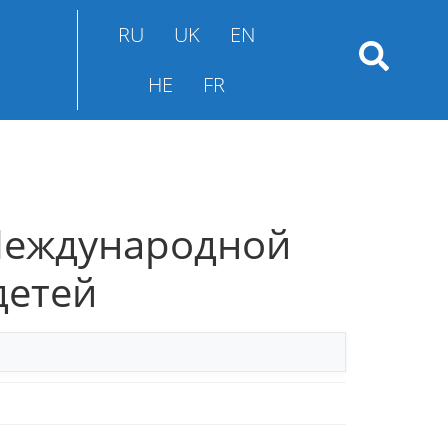
RU
UK
EN
HE
FR
Международной
детей