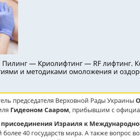
. Пилинг — Криолифтинг — RF лифтинг. К
гиями и методиками омоложения и оздо
итель председателя Верховной Рады Украины
О
иля
Гидеоном Сааром
, прибывшим с офици
у
присоединения Израиля к Международно
 более 40 государств мира. А также вопрос 