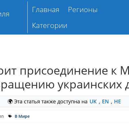
Главная
Регионы
иля
Категории
рит присоединение к 
вращению украинских 
🌍 Эта статья также доступна на
UK
,
EN
,
HE
пп
В Мире