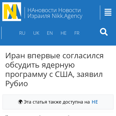
НАновости Новости
Израиля Nikk.Agency
RU
UK
EN
HE
FR
Иран впервые согласился
обсудить ядерную
программу с США, заявил
Рубио
🌍 Эта статья также доступна на
HE