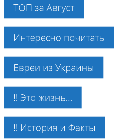
ТОП за Август
Интересно почитать
Евреи из Украины
!! Это жизнь…
!! История и Факты