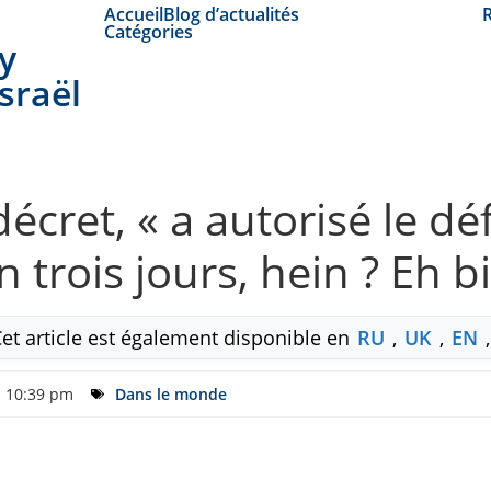
Accueil
Blog d’actualités
Catégories
y
Israël
écret, « a autorisé le dé
n trois jours, hein ? Eh b
Cet article est également disponible en
RU
,
UK
,
EN
10:39 pm
Dans le monde