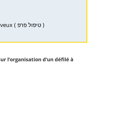
PRP (PRP) – thérapie à Haïfa, Kiryat et le nord d’Israël pour la santé des cheveux ( טיפול פרפ )
Sur l’organisation d’un défilé à