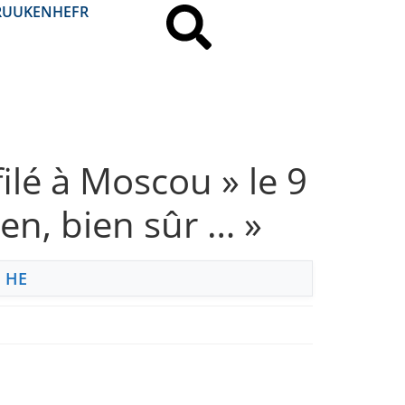
RU
UK
EN
HE
FR
filé à Moscou » le 9
ien, bien sûr … »
,
HE