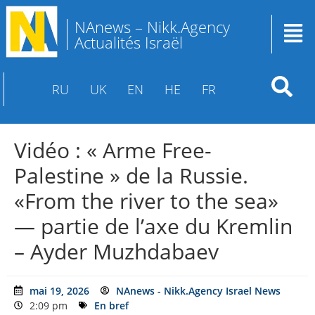
NAnews – Nikk.Agency
Actualités Israël
RU
UK
EN
HE
FR
Vidéo : « Arme Free-
Palestine » de la Russie.
«From the river to the sea»
— partie de l’axe du Kremlin
– Ayder Muzhdabaev
mai 19, 2026
NAnews - Nikk.Agency Israel News
2:09 pm
En bref