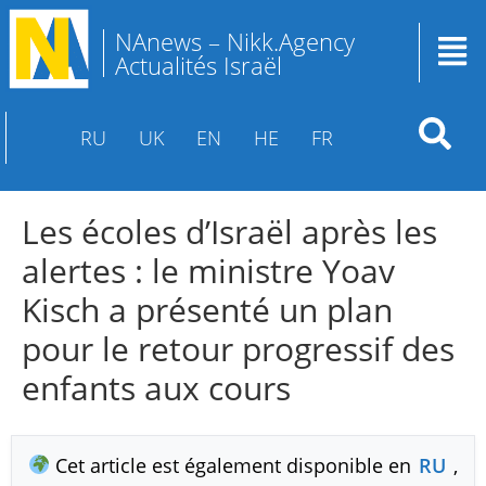
NAnews – Nikk.Agency
Actualités Israël
RU
UK
EN
HE
FR
Les écoles d’Israël après les
alertes : le ministre Yoav
Kisch a présenté un plan
pour le retour progressif des
enfants aux cours
Cet article est également disponible en
RU
,