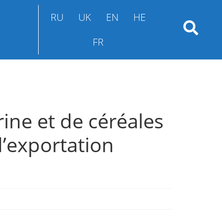
RU
UK
EN
HE
FR
rine et de céréales
’exportation