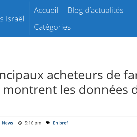
Accueil
Blog d’actualités
 Israël
Catégories
incipaux acheteurs de fa
e montrent les données d
l News
5:16 pm
En bref