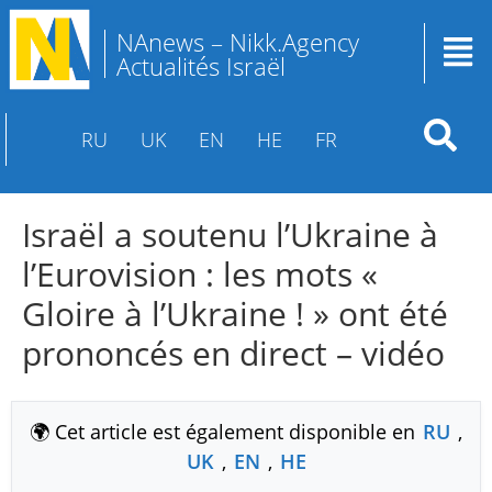
NAnews – Nikk.Agency
Actualités Israël
RU
UK
EN
HE
FR
Israël a soutenu l’Ukraine à
l’Eurovision : les mots «
Gloire à l’Ukraine ! » ont été
prononcés en direct – vidéo
🌍 Cet article est également disponible en
RU
,
UK
,
EN
,
HE