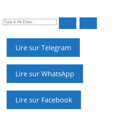
sur les relations entre les deux pays et leur histoire —
que se passe-t-il ?
NAnews – Nikk.Agency Actualités Israël
Editorial Contacts
RU
UK
EN
HE
FR
Lire sur Telegram
Lire sur WhatsApp
Lire sur Facebook
NAnews — Nouvelles d’Israël