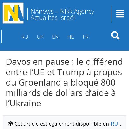
NAnews – Nikk.Agency
Actualités Israël
RU
UK
EN
HE
FR
Davos en pause : le différend
entre l’UE et Trump à propos
du Groenland a bloqué 800
milliards de dollars d’aide à
l’Ukraine
🌍 Cet article est également disponible en
RU
,