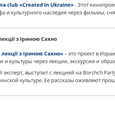
ma club «Created in Ukraine»
. Этот кинопрое
а и культурного наследия через фильмы, сн
лекції з Іриною Сахно
 лекції з Іриною Сахно»
– это проект в Изр
 и культуры через лекции, экскурсии и обр
 эксперт, выступит с лекцией на Borshch Part
аинской культуре. Ее рассказы оживляют прош