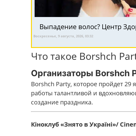
Выпадение волос? Центр Здо
Воскресенье, 9 августа, 2026, 03:32
Что такое Borshch Par
Организаторы Borshch P
Borshch Party, которое пройдет 29 
работы талантливой и вдохновляю
создание праздника.
Кіноклуб «Знято в Україні»/ Cine