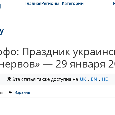
и
Главная
Регионы
Категории
y
Яффо: Праздник украинс
 нервов» — 29 января 
🌍 Эта статья также доступна на
UK
,
EN
,
HE
 пп
Израиль