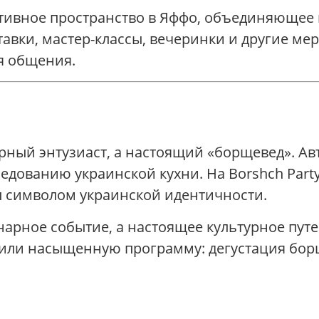
тивное пространство в Яффо, объединяющее 
тавки, мастер-классы, вечеринки и другие м
я общения.
арный энтузиаст, а настоящий «борщевед». А
ледованию украинской кухни. На Borshch Part
ал символом украинской идентичности.
инарное событие, а настоящее культурное пут
или насыщенную программу: дегустация борщ