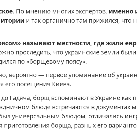
ское
. По мнению многих экспертов,
именно 
ритории
и так органично там прижился, что н
ясом» называют местности, где жили ев
ожно проследить, что украинские земли были
дился по «борщевому поясу».
но, вероятно — первое упоминание об украин
я его посещения Киева.
я до Гадяча, борщ вспоминают в Украине как
здничном блюде встречаются в документах мон
 был универсальным блюдом, отличались инг
я приготовления борща, разных его варианто