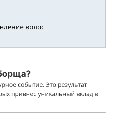
овление волос
 борща?
турное событие. Это результат
рых привнес уникальный вклад в