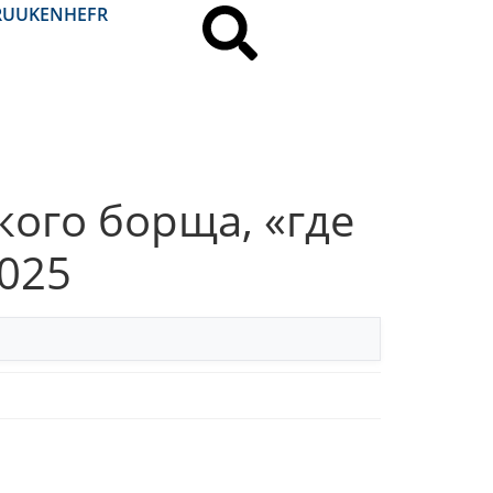
RU
UK
EN
HE
FR
кого борща, «где
2025