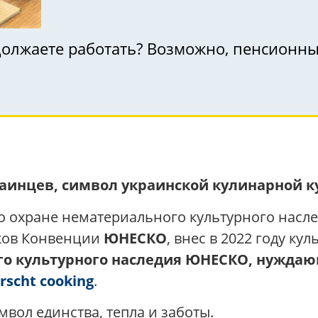
должаете работать? Возможно, пенсионн
аинцев, символ украинской кулинарной ку
охране нематериального культурного наслед
иков Конвенции
ЮНЕСКО
, внес в 2022 году ку
го культурного наследия ЮНЕСКО, нуждаю
orscht cooking
.
мвол единства, тепла и заботы.