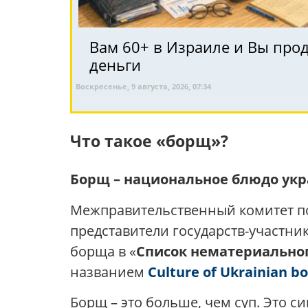
Вам 60+ в Израиле и Вы про
деньги
Воскресенье, 9 августа, 2026, 07:34
Что такое «борщ»?
Борщ – национальное блюдо укр
Межправительственный комитет по 
представители государств-участн
борща в «
Список нематериально
названием
Culture of Ukrainian b
Борщ – это больше, чем суп. Это си