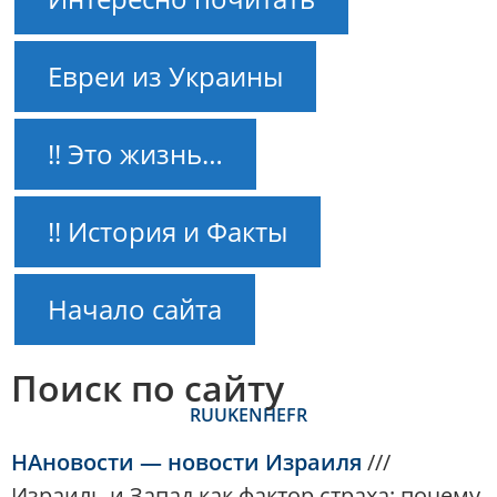
Евреи из Украины
!! Это жизнь…
!! История и Факты
Начало сайта
Поиск по сайту
RU
UK
EN
HE
FR
НАновости — новости Израиля
///
Израиль и Запад как фактор страха: почему