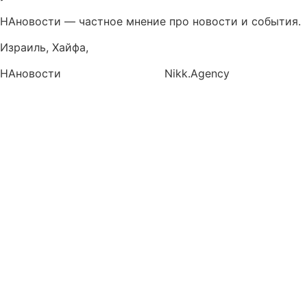
НАновости — частное мнение про новости и события.
Израиль, Хайфа,
info@nikk.agency
НАновости
Новости Израиля
Nikk.Agency
https://nikk.agency/
https://news.nikk.co.il/
https://nikk.ua/
llms.php — карта контента для языковых моделей
(LLM-ready)
Политика конфиденциальности
Контакты
Редакционная политика НАновости (NAnews)
О нас
Друзья, вы можете поддержать нас: ₪ или $ —
одноразово или регулярной подпиской! Давайте
развивать НАновости вместе!
Продвижение малого и среднего бизнеса в Израиле в
интернете. Интернет-маркетинг для вас
НАновости – Новости Израиля и Украины Nikk.Agency
в WhatsApp, Telegram, X и Facebook — про