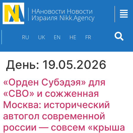
НАновости Новости
Израиля Nikk.Agency
RU
UK
EN
HE
FR
День:
19.05.2026
«Орден Субэдэя» для
«СВО» и сожженная
Москва: исторический
автогол современной
россии — совсем «крыша