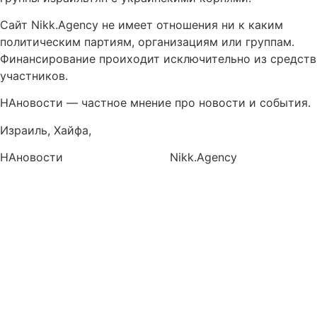
Сайт Nikk.Agency не имеет отношения ни к каким
политическим партиям, организациям или группам.
Финансирование проиходит исключительно из средств
участников.
НАновости — частное мнение про новости и события.
Израиль, Хайфа,
info@nikk.agency
НАновости
Новости Израиля
Nikk.Agency
https://nikk.agency/
https://news.nikk.co.il/
https://nikk.ua/
llms.php — карта контента для языковых моделей
(LLM-ready)
Политика конфиденциальности
Контакты