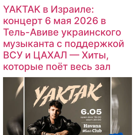
YAKTAK в Израиле:
концерт 6 мая 2026 в
Тель-Авиве украинского
музыканта с поддержкой
ВСУ и ЦАХАЛ — Хиты,
которые поёт весь зал