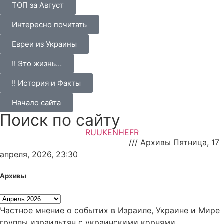
ТОП за Август
Интересно почитать
Евреи из Украины
!! Это жизнь…
!! История и Факты
Начало сайта
Поиск по сайту
RU
UK
EN
HE
FR
НАновости — новости Израиля
///
Архивы Пятница, 17
апреля, 2026, 23:30
Архивы
Частное мнение о событих в Израиле, Украине и Мире
группы израильтян с украинскими корнями.