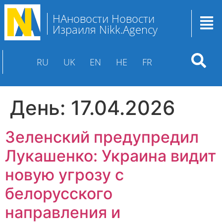
НАновости Новости
Израиля Nikk.Agency
RU
UK
EN
HE
FR
День:
17.04.2026
Зеленский предупредил
Лукашенко: Украина видит
новую угрозу с
белорусского
направления и