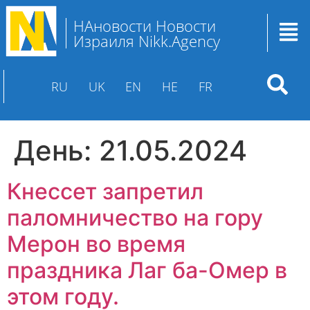
НАновости Новости
Израиля Nikk.Agency
RU
UK
EN
HE
FR
День:
21.05.2024
Кнессет запретил
паломничество на гору
Мерон во время
праздника Лаг ба-Омер в
этом году.