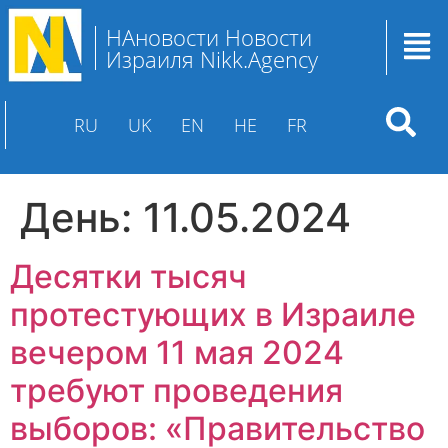
НАновости Новости
Израиля Nikk.Agency
RU
UK
EN
HE
FR
День:
11.05.2024
Десятки тысяч
протестующих в Израиле
вечером 11 мая 2024
требуют проведения
выборов: «Правительство