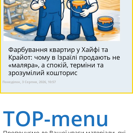
Фарбування квартир у Хайфі та
Крайот: чому в Ізраїлі продають не
«маляра», а спокій, терміни та
зрозумілий кошторис
Понеділок, 3 Серпня, 2026, 10:57
TOP-menu
Пропонуємо до Вашої уваги матеріали, які