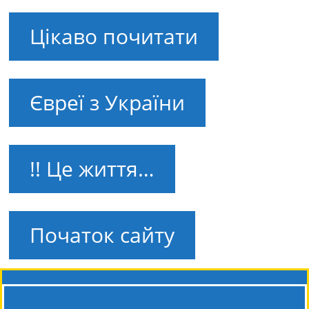
Цікаво почитати
Євреї з України
!! Це життя…
Початок сайту