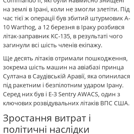
Commando II, які були навмисно знищені
на землі в Ірані, коли не змогли злетіти. Під
час тієї ж операції був збитий штурмовик A-
10 Warthog, а 12 березня в Іраку розбився
літак-заправник KC-135, в результаті чого
загинули всі шість членів екіпажу.
Ще десять літаків отримали пошкодження,
зокрема шість машин на авіабазі принца
Султана в Саудівській Аравії, яка опинилася
під ракетним і безпілотним ударом Ірану.
Серед них був і E-3 Sentry AWACS, один з
ключових розвідувальних літаків ВПС США.
Зростання витрат і
політичні наслідки