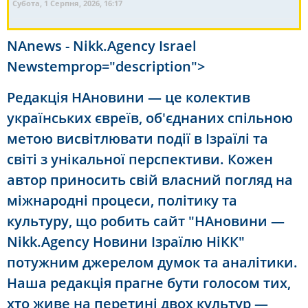
Субота, 1 Серпня, 2026, 16:17
NAnews - Nikk.Agency Israel
Newstemprop="description">
Редакція НАновини — це колектив
українських євреїв, об'єднаних спільною
метою висвітлювати події в Ізраїлі та
світі з унікальної перспективи. Кожен
автор приносить свій власний погляд на
міжнародні процеси, політику та
культуру, що робить сайт "НАновини —
Nikk.Agency Новини Ізраїлю НіКК"
потужним джерелом думок та аналітики.
Наша редакція прагне бути голосом тих,
хто живе на перетині двох культур —