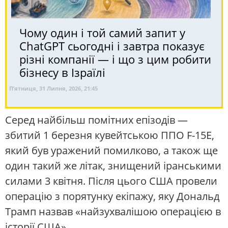
Чому один і той самий запит у
ChatGPT сьогодні і завтра показує
різні компанії — і що з цим робити
бізнесу в Ізраїлі
П’ятниця, 31 Липня, 2026, 21:45
Серед найбільш помітних епізодів —
збитий 1 березня кувейтською ППО F-15E,
який був уражений помилково, а також ще
один такий же літак, знищений іранськими
силами 3 квітня. Після цього США провели
операцію з порятунку екіпажу, яку Дональд
Трамп назвав «найзухвалішою операцією в
історії США».