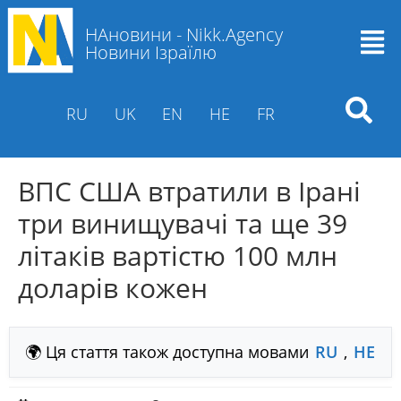
НАновини - Nikk.Agency
Новини Ізраїлю
RU
UK
EN
HE
FR
ВПС США втратили в Ірані
три винищувачі та ще 39
літаків вартістю 100 млн
доларів кожен
🌍 Ця стаття також доступна мовами
RU
,
HE