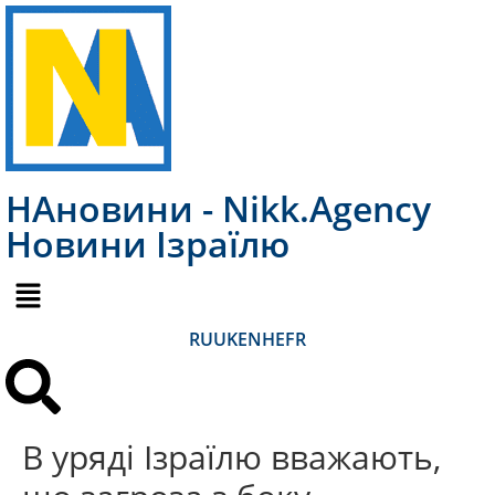
НАновини - Nikk.Agency
Новини Ізраїлю
RU
UK
EN
HE
FR
В уряді Ізраїлю вважають,