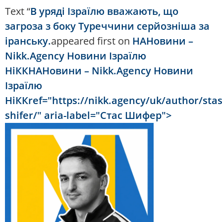
Text “
В уряді Ізраїлю вважають, що
загроза з боку Туреччини серйозніша за
іранську.
appeared first on
НАНовини –
Nikk.Agency Новини Ізраїлю
НіККНАНовини – Nikk.Agency Новини
Ізраїлю
НіККref="https://nikk.agency/uk/author/stas
shifer/" aria-label="Стас Шифер">