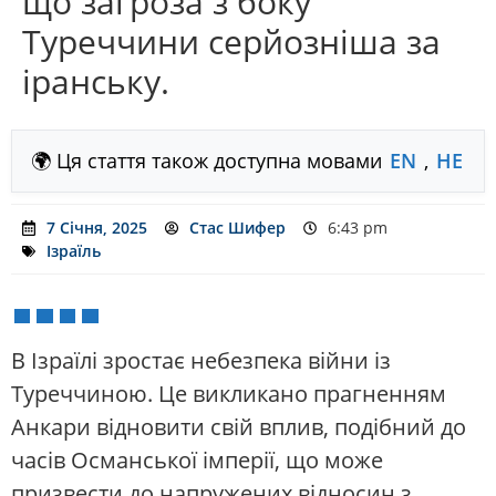
що загроза з боку
Туреччини серйозніша за
іранську.
🌍 Ця стаття також доступна мовами
EN
,
HE
7 Січня, 2025
Стас Шифер
6:43 pm
Ізраїль
В Ізраїлі зростає небезпека війни із
Туреччиною. Це викликано прагненням
Анкари відновити свій вплив, подібний до
часів Османської імперії, що може
призвести до напружених відносин з