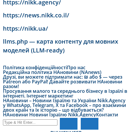
https://nikk.agency/
https://news.nikk.co.il/
https://nikk.ua/
llms.php — карта контенту для мовних
моделей (LLM-ready)
Політика конфіденційності
Про нас
Редакційна політика НАновини (NAnews)
Друзі, ви можете підтримати нас: ₪ або $ — через
Patreon або PayPal! Давайте розвивати НАновини
разом!
Просування малого та середнього бізнесу в Ізраїлі в
інтернеті. Інтернет маркетинг
НАновини – Новини Ізраїлю та України Nikk.Agency
у WhatsApp, Telegram, X та Facebook – про взаємини
двох країн та їх історію – що відбувається?
НАновини Новини Ізраїлю Nikk.Agency
Контакти