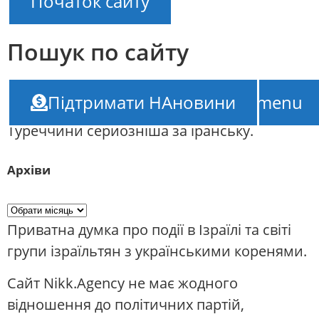
Початок сайту
Пошук по сайту
НАновини – новини Ізраїлю
///
В уряді
Підтримати НАновини
TOP-menu
Ізраїлю вважають, що загроза з боку
Туреччини серйозніша за іранську.
Архіви
Приватна думка про події в Ізраїлі та світі
групи ізраїльтян з українськими коренями.
Сайт Nikk.Agency не має жодного
відношення до політичних партій,