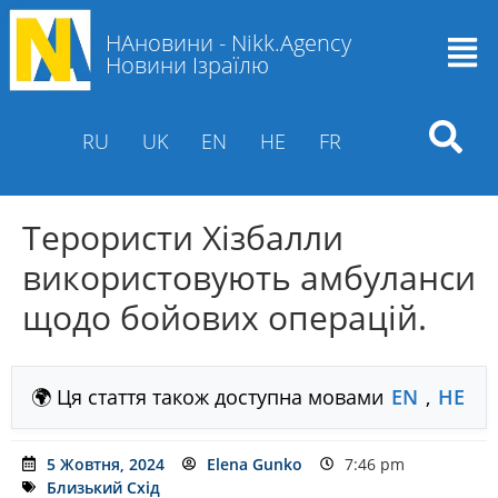
НАновини - Nikk.Agency
Новини Ізраїлю
RU
UK
EN
HE
FR
Терористи Хізбалли
використовують амбуланси
щодо бойових операцій.
🌍 Ця стаття також доступна мовами
EN
,
HE
5 Жовтня, 2024
Elena Gunko
7:46 pm
Близький Схід