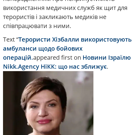
використання медичних служб як щит для
терористів і закликають медиків не
співпрацювати з ними.
Text “
Терористи Хізбалли використовують
амбуланси щодо бойових
операцій.
appeared first on
Новини Ізраїлю
Nikk.Agency НіКК: що нас зближує
.