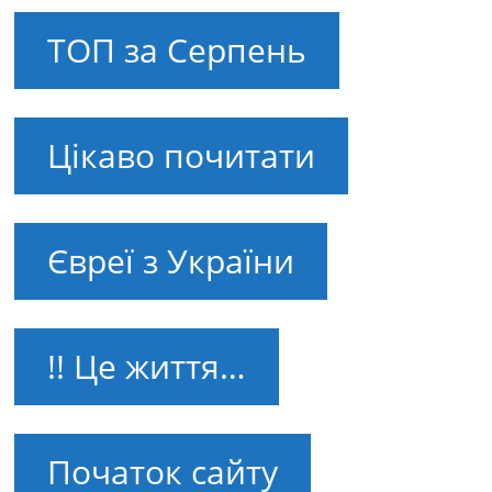
ТОП за Серпень
Цікаво почитати
Євреї з України
!! Це життя…
Початок сайту