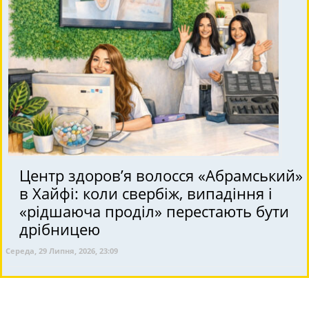
Центр здоров’я волосся «Абрaмський»
в Хайфі: коли свербіж, випадіння і
«рідшаюча проділ» перестають бути
дрібницею
Середа, 29 Липня, 2026, 23:09