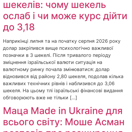
шекелів: чому шекель
ослаб і чи може курс дійти
до 3,18
Наприкінці липня та на початку серпня 2026 року
долар закріпився вище психологічно важливої
позначки в 3 шекелі. Після тривалого періоду
зміцнення ізраїльської валюти ситуація на
валютному ринку почала змінюватися: долар
відновився від району 2,80 шекеля, подолав кілька
важливих технічних рівнів і наблизився до 3,06
шекеля. На цьому тлі ізраїльські фінансові видання
обговорюють вже не тільки […]
Мацa Made in Ukraine для
всього світу: Моше Асман