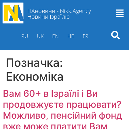
НАновини - Nikk.Agency
Новини Ізраїлю
RU
UK
EN
HE
FR
Позначка:
Економіка
Вам 60+ в Ізраїлі і Ви
продовжуєте працювати?
Можливо, пенсійний фонд
вже може платити Вам