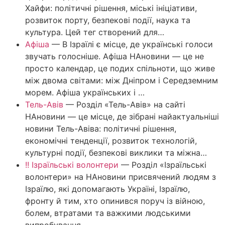
Хайфи: політичні рішення, міські ініціативи,
розвиток порту, безпекові події, наука та
культура. Цей тег створений для…
Афіша
—
В Ізраїлі є місце, де українські голоси
звучать голосніше. Афіша НАновини — це не
просто календар, це подих спільноти, що живе
між двома світами: між Дніпром і Середземним
морем. Афіша українських і …
Тель-Авів
—
Розділ «Тель-Авів» на сайті
НАновини — це місце, де зібрані найактуальніші
новини Тель-Авіва: політичні рішення,
економічні тенденції, розвиток технологій,
культурні події, безпекові виклики та міжна…
!! Ізраїльські волонтери
—
Розділ «Ізраїльські
волонтери» на НАновини присвячений людям з
Ізраїлю, які допомагають Україні, Ізраїлю,
фронту й тим, хто опинився поруч із війною,
болем, втратами та важкими людськими