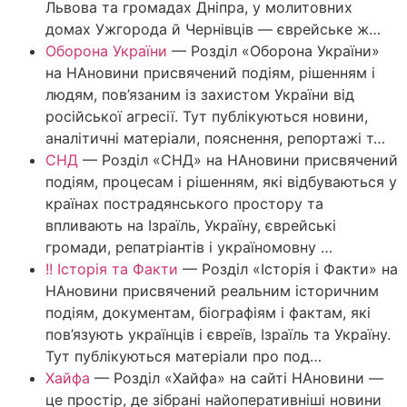
Львова та громадах Дніпра, у молитовних
домах Ужгорода й Чернівців — єврейське ж…
Оборона України
—
Розділ «Оборона України»
на НАновини присвячений подіям, рішенням і
людям, пов’язаним із захистом України від
російської агресії. Тут публікуються новини,
аналітичні матеріали, пояснення, репортажі т…
СНД
—
Розділ «СНД» на НАновини присвячений
подіям, процесам і рішенням, які відбуваються у
країнах пострадянського простору та
впливають на Ізраїль, Україну, єврейські
громади, репатріантів і україномовну …
!! Історія та Факти
—
Розділ «Історія і Факти» на
НАновини присвячений реальним історичним
подіям, документам, біографіям і фактам, які
пов’язують українців і євреїв, Ізраїль та Україну.
Тут публікуються матеріали про под…
Хайфа
—
Розділ «Хайфа» на сайті НАновини —
це простір, де зібрані найоперативніші новини