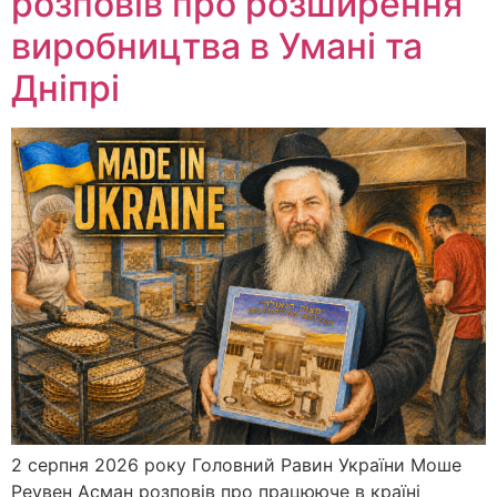
розповів про розширення
виробництва в Умані та
Дніпрі
2 серпня 2026 року Головний Равин України Моше
Реувен Асман розповів про працююче в країні