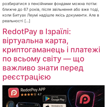
розбиратися з пенсійними фондами можна потім:
ближче до 67 років, після звільнення або вже тоді,
коли Битуах Леумі надішле якісь документи. Але в
реальності […]
RedotPay в Ізраїлі:
віртуальна карта,
криптогаманець і платежі
по всьому світу — що
важливо знати перед
реєстрацією