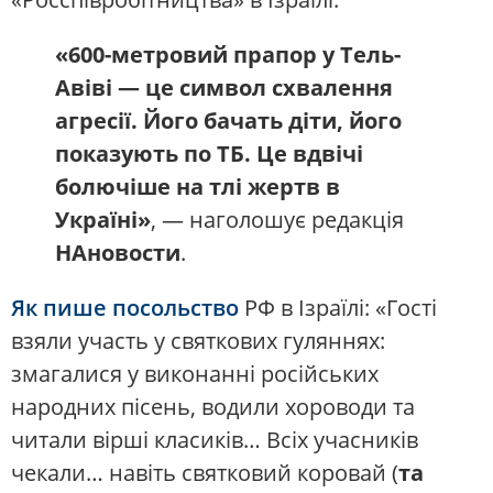
«600-метровий прапор у Тель-
Авіві — це символ схвалення
агресії. Його бачать діти, його
показують по ТБ. Це вдвічі
болючіше на тлі жертв в
Україні»
, — наголошує редакція
НАновости
.
Як пише посольство
РФ в Ізраїлі: «Гості
взяли участь у святкових гуляннях:
змагалися у виконанні російських
народних пісень, водили хороводи та
читали вірші класиків… Всіх учасників
чекали… навіть святковий коровай (
та