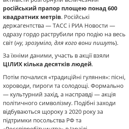
російський прапор площею понад 600
квадратних метрів
. Російські
держагентства — ТАСС і РИА Новости —
одразу гордо раструбили про подію на весь
світ (
ну, зрозуміло, для кого вони пишуть
).
За їхніми даними, участь в акції взяли
ЦІЛИХ кілька десятків людей
.
Потім почалися «традиційні гуляння»: пісні,
хороводи, пироги та солодощі. Формально
— культурний захід, а насправді — акція
політичного символізму. Подібні заходи
відбуваються щороку з 2020 року за
підтримки посольства РФ та
«Росспівробітництва» в Ізраїлі.