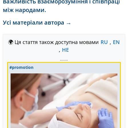
важливість взаєморозуміння і співпраці
між народами.
Усі матеріали автора →
🌍 Ця стаття також доступна мовами
RU
,
EN
,
HE
.......
#promotion