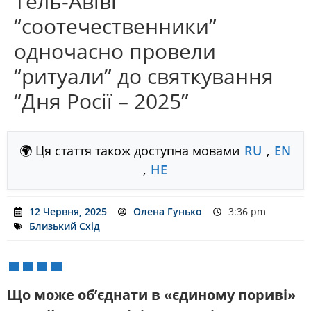
Тель-Авіві
“соотечественники”
одночасно провели
“ритуали” до святкування
“Дня Росії – 2025”
🌍 Ця стаття також доступна мовами
RU
,
EN
,
HE
12 Червня, 2025
Олена Гунько
3:36 pm
Близький Схід
Що може об’єднати в «єдиному пориві»