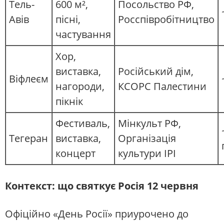
Тель-
600 м²,
Посольство РФ,
Авів
пісні,
Росспівробітництво
частування
Хор,
виставка,
Російський дім,
Віфлеєм
нагороди,
КСОРС Палестини
пікнік
Фестиваль,
Мінкульт РФ,
Тегеран
виставка,
Організація
концерт
культури ІРІ
Контекст: що святкує Росія 12 червня
Офіційно «День Росії» приурочено до