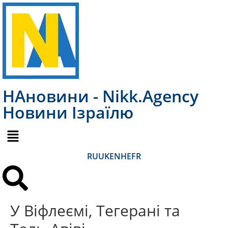
НАновини - Nikk.Agency
Новини Ізраїлю
RU
UK
EN
HE
FR
У Віфлеємі, Тегерані та