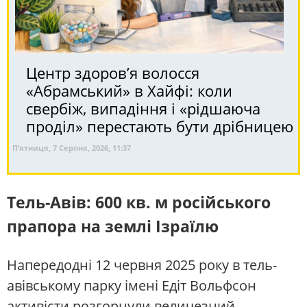
Центр здоров’я волосся
«Абрaмський» в Хайфі: коли
свербіж, випадіння і «рідшаюча
проділ» перестають бути дрібницею
П’ятниця, 7 Серпня, 2026, 11:37
Тель-Авів: 600 кв. м російського
прапора на землі Ізраїлю
Напередодні 12 червня 2025 року в тель-
авівському парку імені Едіт Вольфсон
активісти розгорнули величезний