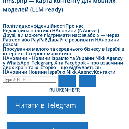
llms.php — карта контенту для мовних
моделей (LLM-ready)
Політика конфіденційності
Про нас
Редакційна політика НАновини (NAnews)
Друзі, ви можете підтримати нас: ₪ або $ — через
Patreon або PayPal! Давайте розвивати НАновини
разом!
Просування малого та середнього бізнесу в Ізраїлі в
інтернеті. Інтернет маркетинг
НАновини – Новини Ізраїлю та України Nikk.Agency
у WhatsApp, Telegram, X та Facebook – про взаємини
двох країн та їх історію – що відбувається?
НАновини Новини Ізраїлю Nikk.Agency
Контакти
RU
UK
EN
HE
FR
Читати в Telegram