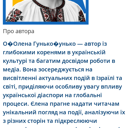
Про автора
О�Олена Гунько�унько — автор із
глибокими коренями в українській
культурі та багатим досвідом роботи в
медіа. Вона зосереджується на
висвітленні актуальних подій в Ізраїлі та
світі, приділяючи особливу увагу впливу
української діаспори на глобальні
процеси. Єлена прагне надати читачам
унікальний погляд на події, аналізуючи їх
з різних сторін та підкреслюючи