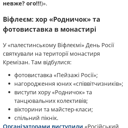
невже? ого!!!
)».
Віфлеєм: хор «Родничок» та
фотовиставка в монастирі
У «палестинському Віфлеємі» День Росії
святкували на території монастиря
Кремізан. Там відбулися:
фотовиставка «Пейзажі Росії»;
нагородження юних «співвітчизників»;
виступи хору «Родничок» та
танцювальних колективів;
вікторини та майстер-класи;
спільний пікнік.
Організаторами виступили
«Російський