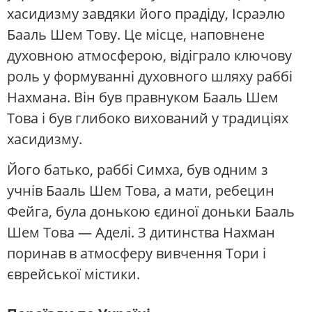
хасидизму завдяки його прадіду, Ісраэлю
Бааль Шем Тову. Це місце, наповнене
духовною атмосферою, відіграло ключову
роль у формуванні духовного шляху раббі
Нахмана. Він був правнуком Бааль Шем
Това і був глибоко вихований у традиціях
хасидизму.
Його батько, раббі Симха, був одним з
учнів Бааль Шем Това, а мати, ребецин
Фейга, була донькою єдиної доньки Бааль
Шем Това — Аделі. З дитинства Нахман
поринав в атмосферу вивчення Тори і
єврейської містики.