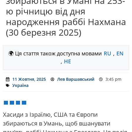
збираються в Умані на 253-
ю річницю від дня
народження раббі Нахмана
(30 березня 2025)
🌍 Ця стаття також доступна мовами
RU
,
EN
,
HE
11 Жовтня, 2025
Лев Варшавський
3:45 pm
Україна
Хасиди з Ізраїлю, США та Європи
збираються в Умань, щоб вшанувати