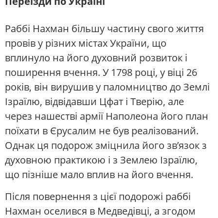
Переїзди по Україні
Раббі Нахман більшу частину свого життя
провів у різних містах України, що
вплинуло на його духовний розвиток і
поширення вчення. У 1798 році, у віці 26
років, він вирушив у паломництво до Землі
Ізраїлю, відвідавши Цфат і Тверію, але
через нашестві армії Наполеона його план
поїхати в Єрусалим не був реалізований.
Однак ця подорож зміцнила його зв’язок з
духовною практикою і з Землею Ізраїлю,
що пізніше мало вплив на його вчення.
Після повернення з цієї подорожі раббі
Нахман оселився в Медведівці, а згодом