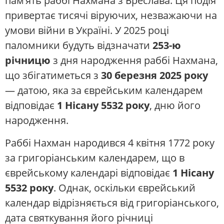
пам’ять раббі Нахмана з Бреслава. Ця подія
привертає тисячі віруючих, незважаючи на
умови війни в Україні. У 2025 році
паломники будуть відзначати
253-ю
річницю
з дня народження раббі Нахмана,
що збігатиметься з
30 березня 2025 року
— датою, яка за єврейським календарем
відповідає
1 Нісану 5532 року
, дню його
народження.
Раббі Нахман народився 4 квітня 1772 року
за григоріанським календарем, що в
єврейському календарі відповідає
1 Нісану
5532 року
. Однак, оскільки єврейський
календар відрізняється від григоріанського,
дата святкування його річниці