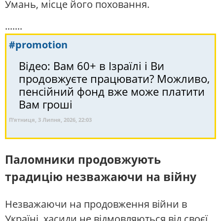
Умань, місце його поховання.
.......
#promotion
Відео: Вам 60+ в Ізраїлі і Ви
продовжуєте працювати? Можливо,
пенсійний фонд вже може платити
Вам гроші
П’ятниця, 3 Липня, 2026, 22:03
Паломники продовжують
традицію незважаючи на війну
Незважаючи на продовження війни в
Україні, хасиди не відмовляються від своєї