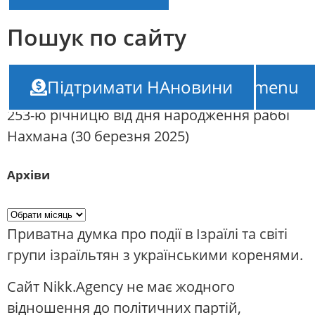
Пошук по сайту
НАновини – новини Ізраїлю
///
Підтримати НАновини
TOP-menu
Паломники-хасиди збираються в Умані на
253-ю річницю від дня народження раббі
Нахмана (30 березня 2025)
Архіви
Приватна думка про події в Ізраїлі та світі
групи ізраїльтян з українськими коренями.
Сайт Nikk.Agency не має жодного
відношення до політичних партій,