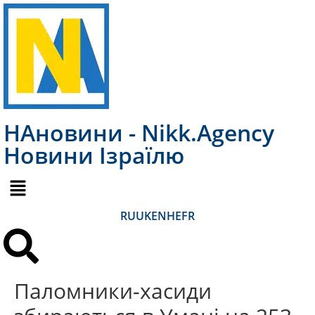
НАновини - Nikk.Agency
Новини Ізраїлю
RU
UK
EN
HE
FR
Паломники-хасиди