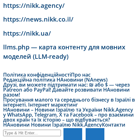
https://nikk.agency/
https://news.nikk.co.il/
https://nikk.ua/
llms.php — карта контенту для мовних
моделей (LLM-ready)
Політика конфіденційності
Про нас
Редакційна політика НАновини (NAnews)
Друзі, ви можете підтримати нас: ₪ або $ — через
Patreon або PayPal! Давайте розвивати НАновини
разом!
Просування малого та середнього бізнесу в Ізраїлі в
інтернеті. Інтернет маркетинг
НАновини – Новини Ізраїлю та України Nikk.Agency
у WhatsApp, Telegram, X та Facebook – про взаємини
двох країн та їх історію – що відбувається?
НАновини Новини Ізраїлю Nikk.Agency
Контакти