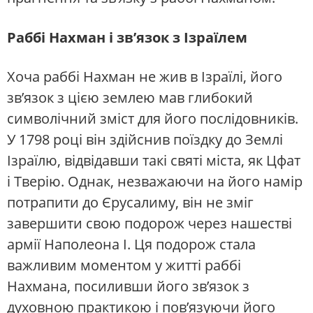
Раббі Нахман і зв’язок з Ізраїлем
Хоча раббі Нахман не жив в Ізраїлі, його
зв’язок з цією землею мав глибокий
символічний зміст для його послідовників.
У 1798 році він здійснив поїздку до Землі
Ізраїлю, відвідавши такі святі міста, як Цфат
і Тверію. Однак, незважаючи на його намір
потрапити до Єрусалиму, він не зміг
завершити свою подорож через нашестві
армії Наполеона I. Ця подорож стала
важливим моментом у житті раббі
Нахмана, посиливши його зв’язок з
духовною практикою і пов’язуючи його