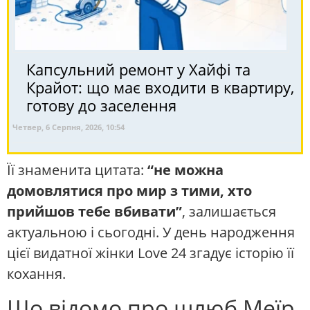
Капсульний ремонт у Хайфі та
Крайот: що має входити в квартиру,
готову до заселення
Четвер, 6 Серпня, 2026, 10:54
Її знаменита цитата:
“не можна
домовлятися про мир з тими, хто
прийшов тебе вбивати”
, залишається
актуальною і сьогодні. У день народження
цієї видатної жінки Love 24 згадує історію її
кохання.
Що відомо про шлюб Меїр