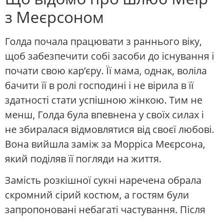
з Меєрсоном
Голда почала працювати з раннього віку,
щоб забезпечити собі засоби до існування і
почати свою кар’єру. Її мама, однак, воліла
бачити її в ролі господині і не вірила в її
здатності стати успішною жінкою. Тим не
менш, Голда була впевнена у своїх силах і
не збиралася відмовлятися від своєї любові.
Вона вийшла заміж за Морріса Меєрсона,
який поділяв її погляди на життя.
Замість розкішної сукні наречена обрала
скромний сірий костюм, а гостям були
запропоновані небагаті частування. Після