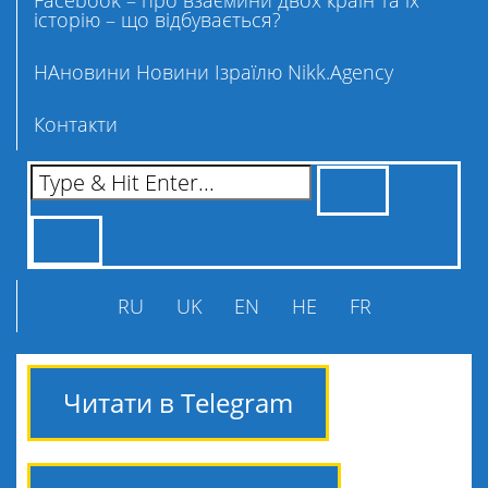
Facebook – про взаємини двох країн та їх
історію – що відбувається?
НАновини Новини Ізраїлю Nikk.Agency
Контакти
RU
UK
EN
HE
FR
Читати в Telegram