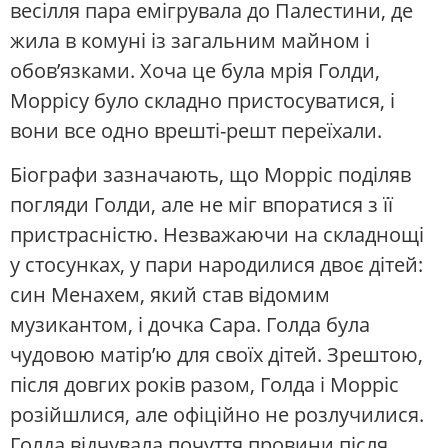
весілля пара емігрувала до Палестини, де
жила в комуні із загальним майном і
обов’язками. Хоча це була мрія Голди,
Моррісу було складно пристосуватися, і
вони все одно врешті-решт переїхали.
Біографи зазначають, що Морріс поділяв
погляди Голди, але не міг впоратися з її
пристрасністю. Незважаючи на складнощі
у стосунках, у пари народилися двоє дітей:
син Менахем, який став відомим
музикантом, і дочка Сара. Голда була
чудовою матір’ю для своїх дітей. Зрештою,
після довгих років разом, Голда і Морріс
розійшлися, але офіційно не розлучилися.
Голда відчувала почуття провини після