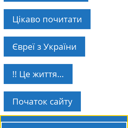
Цікаво почитати
Євреї з України
!! Це життя…
Початок сайту