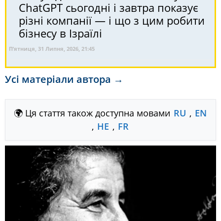
ChatGPT сьогодні і завтра показує
різні компанії — і що з цим робити
бізнесу в Ізраїлі
П’ятниця, 31 Липня, 2026, 21:45
Усі матеріали автора →
🌍 Ця стаття також доступна мовами
RU
,
EN
,
HE
,
FR