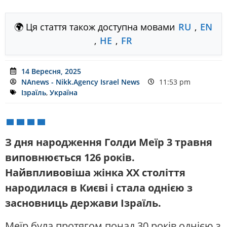
🌍 Ця стаття також доступна мовами
RU
,
EN
,
HE
,
FR
14 Вересня, 2025
NAnews - Nikk.Agency Israel News
11:53 pm
Ізраїль
,
Україна
З дня народження Голди Меїр 3 травня
виповнюється 126 років.
Найвпливовіша жінка XX століття
народилася в Києві і стала однією з
засновниць держави Ізраїль.
Меїр була протягом понад 30 років однією з