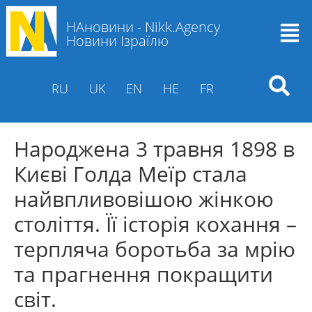
НАновини - Nikk.Agency
Новини Ізраїлю
RU
UK
EN
HE
FR
Народжена 3 травня 1898 в
Києві Голда Меїр стала
найвпливовішою жінкою
століття. Її історія кохання –
терпляча боротьба за мрію
та прагнення покращити
світ.