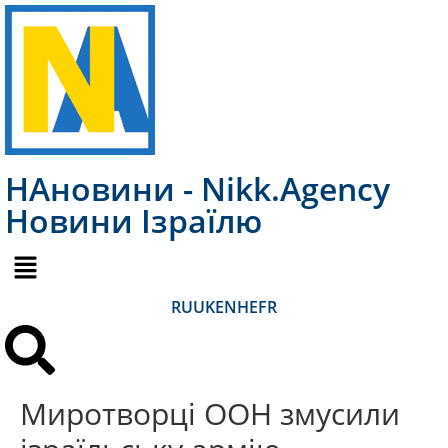
НАновини - Nikk.Agency
Новини Ізраїлю
RU
UK
EN
HE
FR
Миротворці ООН змусили