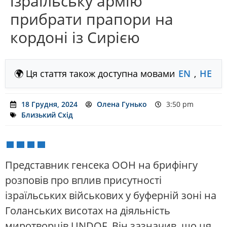
ізраїльську армію
прибрати прапори на
кордоні із Сирією
🌍 Ця стаття також доступна мовами
EN
,
HE
18 Грудня, 2024
Олена Гунько
3:50 pm
Близький Схід
Представник генсека ООН на брифінгу
розповів про вплив присутності
ізраїльських військових у буферній зоні на
Голанських висотах на діяльність
миротворців UNDOF. Він зазначив, що ця