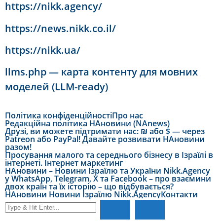
https://nikk.agency/
https://news.nikk.co.il/
https://nikk.ua/
llms.php — карта контенту для мовних
моделей (LLM-ready)
Політика конфіденційності
Про нас
Редакційна політика НАновини (NAnews)
Друзі, ви можете підтримати нас: ₪ або $ — через
Patreon або PayPal! Давайте розвивати НАновини
разом!
Просування малого та середнього бізнесу в Ізраїлі в
інтернеті. Інтернет маркетинг
НАновини – Новини Ізраїлю та України Nikk.Agency
у WhatsApp, Telegram, X та Facebook – про взаємини
двох країн та їх історію – що відбувається?
НАновини Новини Ізраїлю Nikk.Agency
Контакти