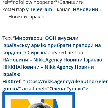
rel="nofollow noopener">Залишити
коментар
у Telegram
– каналі
НАновини
↓
— Новини Ізраїлю
Text “
Миротворці ООН змусили
ізраїльську армію прибрати прапори на
кордоні із Сирією
appeared first on
НАНовини – Nikk.Agency Новини Ізраїлю
НіККНАНовини – Nikk.Agency Новини
Ізраїлю
НіККref="https://nikk.agency/uk/author/ele
gunko/" aria-label="Олена Гунько">