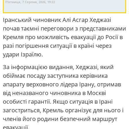
П’ятниця, 7 Серпня, 2026, 19:22
Іранський чиновник Алі Асгар Хеджазі
почав таємні переговори з представниками
Кремля про можливість евакуації до Росії в
разі погіршення ситуації в країні через
удари Ізраїлю.
За інформацією видання, Хеджазі, який
обіймає посаду заступника керівника
апарату верховного лідера Ірану, отримав
від неназваного чиновника в Москві
особисті гарантії. Якщо ситуація в Ірані
загостриться, Кремль організує для нього і
членів його родини безпечний маршрут
евакуації.