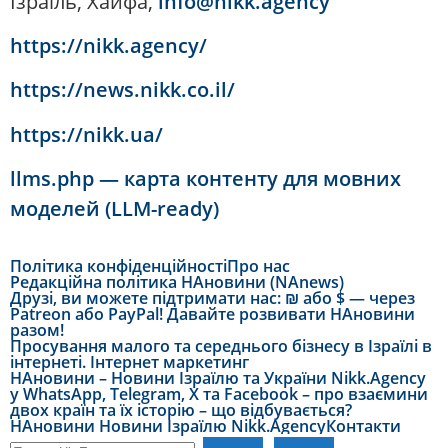
Ізраїль, Хайфа,
info@nikk.agency
https://nikk.agency/
https://news.nikk.co.il/
https://nikk.ua/
llms.php — карта контенту для мовних
моделей (LLM-ready)
Політика конфіденційності
Про нас
Редакційна політика НАновини (NAnews)
Друзі, ви можете підтримати нас: ₪ або $ — через
Patreon або PayPal! Давайте розвивати НАновини
разом!
Просування малого та середнього бізнесу в Ізраїлі в
інтернеті. Інтернет маркетинг
НАновини – Новини Ізраїлю та України Nikk.Agency
у WhatsApp, Telegram, X та Facebook – про взаємини
двох країн та їх історію – що відбувається?
НАновини Новини Ізраїлю Nikk.Agency
Контакти