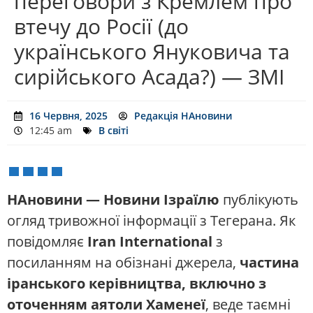
переговори з Кремлем про
втечу до Росії (до
українського Януковича та
сирійського Асада?) — ЗМІ
16 Червня, 2025
Редакція НАновини
12:45 am
В світі
НАновини — Новини Ізраїлю
публікують
огляд тривожної інформації з Тегерана. Як
повідомляє
Iran International
з
посиланням на обізнані джерела,
частина
іранського керівництва, включно з
оточенням аятоли Хаменеї
, веде таємні