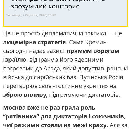
зрозумілий кошторис
П’ятниця, 7 Серпня, 2026, 19:22
Це не просто дипломатична тактика — це
лицемірна стратегія
. Саме Кремль
сьогодні надає захист
прямим ворогам
Ізраїлю
: від Ірану з його ядерними
погрозами до Асада, який допустив іранські
війська до сирійських баз. Путінська Росія
перетворює своє «гостинне укриття» на
зброю впливу
, підтримуючи диктаторів.
Москва вже не раз грала роль
“рятівника” для диктаторів і союзників,
чиї режими стояли на межі краху.
Але за