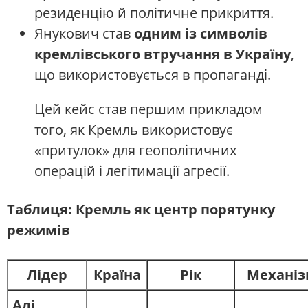
резиденцію й політичне прикриття.
Янукович став
одним із символів
кремлівського втручання в Україну
,
що використовується в пропаганді.
Цей кейс став першим прикладом
того, як Кремль використовує
«притулок» для геополітичних
операцій і легітимації агресії.
Таблиця: Кремль як центр порятунку
режимів
Лідер
Країна
Рік
Механіз
Алі