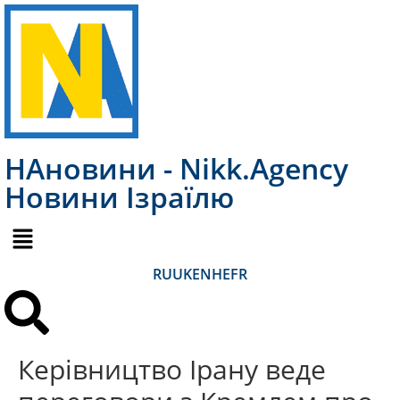
НАновини - Nikk.Agency
Новини Ізраїлю
RU
UK
EN
HE
FR
Керівництво Ірану веде