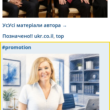
УсУсі матеріали автора →
Позначено
!! ukr.co.il
,
top
#promotion