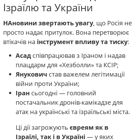
Ізраїлю та України
НАновини звертають увагу
, що Росія не
просто надає притулок. Вона перетворює
втікачів на
інструмент впливу та тиску
:
Асад
співпрацював з Іраном і надав
плацдарм для «Хезболли» та КСІР;
Янукович
став важелем легітимації
війни проти України;
Іран
сьогодні — головний
постачальник дронів-камікадзе для
атак на українські та ізраїльські міста.
Ці дії загрожують
євреям як в
Ізраїлі, так і в Україні
— у яких