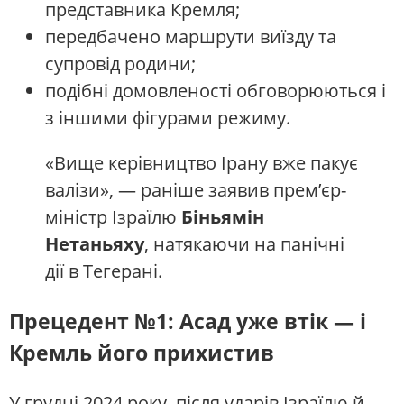
представника Кремля;
передбачено маршрути виїзду та
супровід родини;
подібні домовленості обговорюються і
з іншими фігурами режиму.
«Вище керівництво Ірану вже пакує
валізи», — раніше заявив прем’єр-
міністр Ізраїлю
Біньямін
Нетаньяху
, натякаючи на панічні
дії в Тегерані.
Прецедент №1: Асад уже втік — і
Кремль його прихистив
У грудні 2024 року, після ударів Ізраїлю й