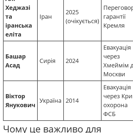
Хеджазі
Перегово
2025
та
Іран
гарантії
(очікується)
іранська
Кремля
еліта
Евакуація
Башар
через
Сирія
2024
Асад
Хмеймім 
Москви
Евакуація
Віктор
через Кри
Україна
2014
Янукович
охорона
ФСБ
Чому це важливо для