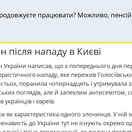
Ви продовжуєте працювати? Можливо, пенс
 після нападу в Києві
 України написав, що з попереднього дня пер
ористичного нападу, яке пережив Голосіївськ
істьох, поранила чотирнадцять і утримувала з
ських поглядів, але й запеклим антисемітом, 
 українців і євреїв.
и як характеристика одного злочинця. У ній 
ненависть до України тут не існують окремо о
з однієї і тієї ж дегуманізації, де людина пост