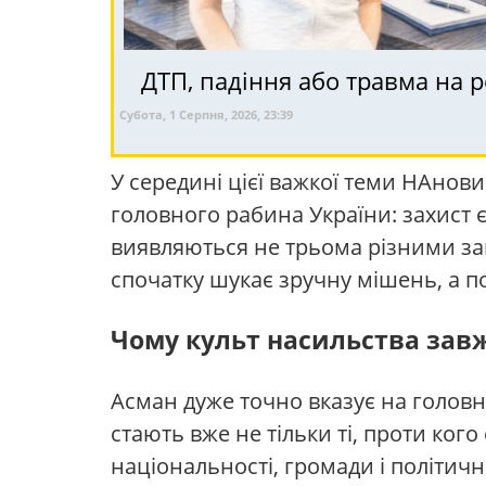
ДТП, падіння або травма на р
Субота, 1 Серпня, 2026, 23:39
У середині цієї важкої теми НАнов
головного рабина України: захист єв
виявляються не трьома різними за
спочатку шукає зручну мішень, а по
Чому культ насильства завжд
Асман дуже точно вказує на головн
стають вже не тільки ті, проти ког
національності, громади і політичн