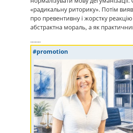
нормалізувати мову дегуманізації. 
«радикальну риторику». Потім виявл
про превентивну і жорстку реакцію 
абстрактна мораль, а як практичний
.......
#promotion