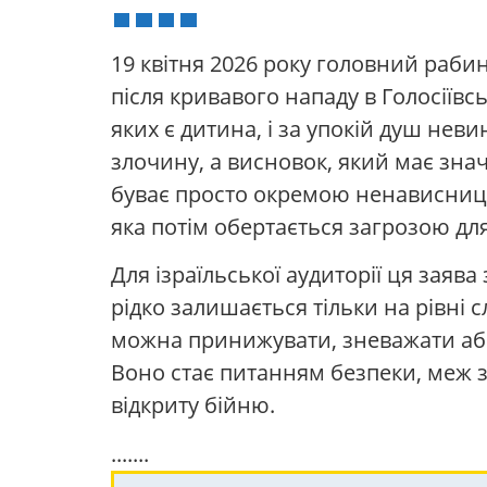
19 квітня 2026 року головний раби
після кривавого нападу в Голосіїв
яких є дитина, і за упокій душ нев
злочину, а висновок, який має зн
буває просто окремою ненависниць
яка потім обертається загрозою для
Для ізраїльської аудиторії ця заяв
рідко залишається тільки на рівні с
можна принижувати, зневажати або
Воно стає питанням безпеки, меж з
відкриту бійню.
.......