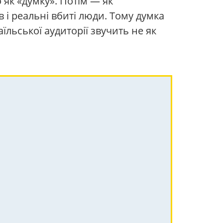
 як «думку». Потім — як
 і реальні вбиті люди. Тому думка
їльської аудиторії звучить не як