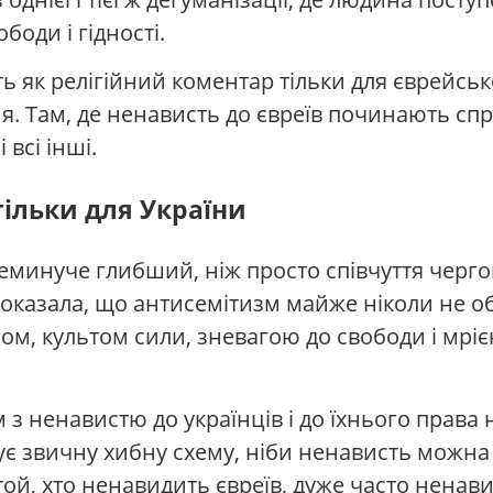
боди і гідності.
ь як релігійний коментар тільки для єврейськ
я. Там, де ненависть до євреїв починають сп
всі інші.
ільки для України
еминуче глибший, ніж просто співчуття черговій
показала, що антисемітизм майже ніколи не 
мом, культом сили, зневагою до свободи і м
 з ненавистю до українців і до їхнього права
нує звичну хибну схему, ніби ненависть можна 
 той, хто ненавидить євреїв, дуже часто ненави