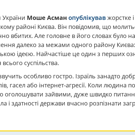
н України
Моше Асман
опублікував
жорстке і
ському районі Києва. Він повідомив, що молит
инно вбитих. Але головне в його словах було на
ачення далеко за межами одного району Києва
кою ідеєю. Найчастіше це один з перших озн
 всього суспільства.
а звучить особливо гостро. Ізраїль занадто доб
лів, гасел або інтернет-агресії. Коли людина 
 оголошувати зайвими, дуже швидко питання 
ла і здатності держави вчасно розпізнати заг