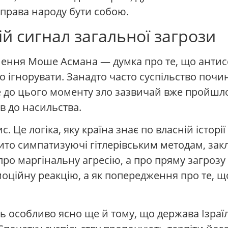
і права народу бути собою.
й сигнал загальної загрози
нення Моше Асмана — думка про те, що антис
ігнорувати. Занадто часто суспільство почина
 до цього моменту зло зазвичай вже пройшло д
ів до насильства.
. Це логіка, яку країна знає по власній історії
рито симпатизуючі гітлерівським методам, зак
 про маргінальну агресію, а про пряму загрозу 
моційну реакцію, а як попередження про те,
ть особливо ясно ще й тому, що держава Ізраї