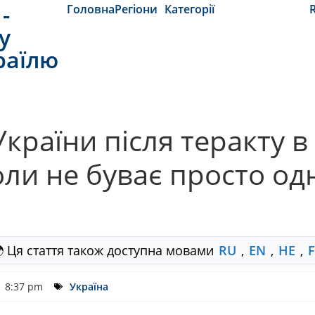
-
Головна
Регіони
Категорії
y
раїлю
раїни після теракту в 
оли не буває просто о
 Ця стаття також доступна мовами
RU
,
EN
,
HE
,
8:37 pm
Україна