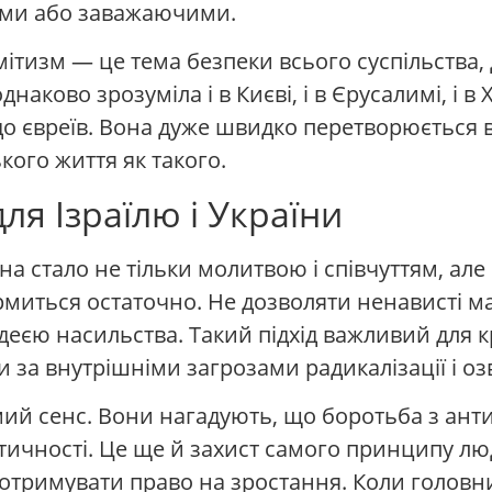
ими або заважаючими.
ітизм — це тема безпеки всього суспільства, д
днаково зрозуміла і в Києві, і в Єрусалимі, і в
о євреїв. Вона дуже швидко перетворюється в
кого життя як такого.
ля Ізраїлю і України
а стало не тільки молитвою і співчуттям, ал
рмиться остаточно. Не дозволяти ненависті ма
деєю насильства. Такий підхід важливий для к
и за внутрішніми загрозами радикалізації і оз
ямий сенс. Вони нагадують, що боротьба з ант
ентичності. Це ще й захист самого принципу лю
 отримувати право на зростання. Коли головн