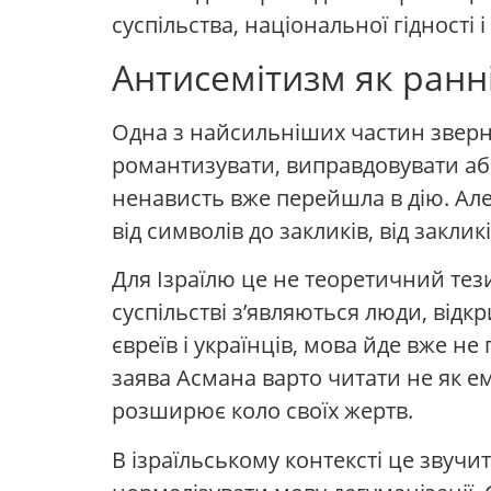
суспільства, національної гідності 
Антисемітизм як ранні
Одна з найсильніших частин звер
романтизувати, виправдовувати або 
ненависть вже перейшла в дію. Але
від символів до закликів, від заклик
Для Ізраїлю це не теоретичний тезис
суспільстві з’являються люди, відк
євреїв і українців, мова йде вже не
заява Асмана варто читати не як е
розширює коло своїх жертв.
В ізраїльському контексті це звучи