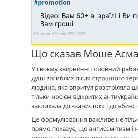
#promotion
Відео: Вам 60+ в Ізраїлі і 
Вам гроші
П’ятниця, 3 Липня, 2026, 22:03
Що сказав Моше Асман
У своєму зверненні головний рабин
душі загиблих після страшного тер
людина, яка впритул розстріляла ш
тільки носієм відкритих антиукраїн
закликала до «зачисток» і до вбивств
Це формулювання важливе не тільк
прямо показує, що антисемітизм і 
одного і того ж культу насильства, 