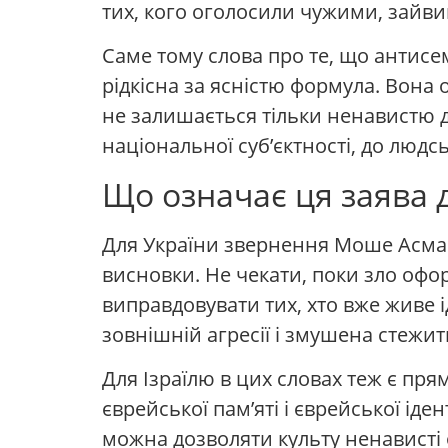
тих, кого оголосили чужими, зайв
Саме тому слова про те, що антисем
рідкісна за ясністю формула. Вона о
не залишається тільки ненавистю д
національної суб’єктності, до людсь
Що означає ця заява д
Для України звернення Моше Асман
висновки. Не чекати, поки зло офо
виправдовувати тих, хто вже живе і
зовнішній агресії і змушена стежит
Для Ізраїлю в цих словах теж є пр
єврейської пам’яті і єврейської ід
можна дозволяти культу ненависті