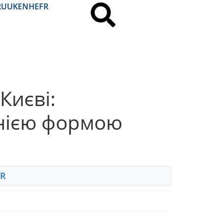
RU
UK
EN
HE
FR
Києві:
днією формою
FR