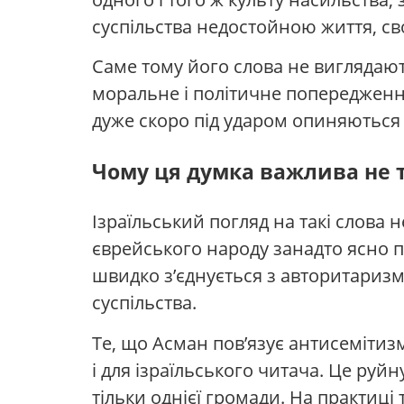
суспільства недостойною життя, сво
Саме тому його слова не виглядают
моральне і політичне попередженн
дуже скоро під ударом опиняються і 
Чому ця думка важлива не т
Ізраїльський погляд на такі слова н
єврейського народу занадто ясно 
швидко з’єднується з авторитариз
суспільства.
Те, що Асман пов’язує антисемітизм
і для ізраїльського читача. Це руй
тільки однієї громади. На практиці