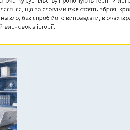
Спочатку суспільству пропонують терпіти його
яється, що за словами вже стоять зброя, кров
на зло, без спроб його виправдати, в очах ізра
 висновок з історії.