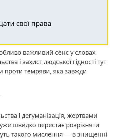
щати свої права
собливо важливий сенс у словах
ства і захист людської гідності тут
и проти темряви, яка завжди
ьства і дегуманізація, жертвами
 дуже швидко перестає розрізняти
 суть такого мислення — в знищенні