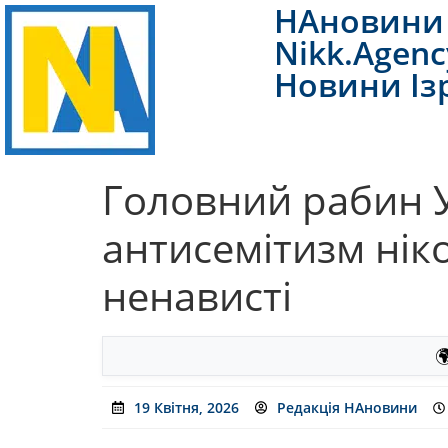
НАновини 
Nikk.Agenc
Новини Із
Головний рабин Ук
антисемітизм нік
ненависті

19 Квітня, 2026
Редакція НАновини