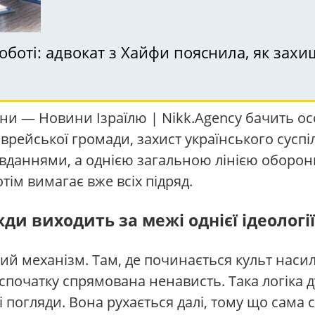
оботі: адвокат з Хайфи пояснила, як захи
ини — Новини Ізраїлю | Nikk.Agency бачить о
рейської громади, захист українського суспіль
вданнями, а однією загальною лінією оборон
тім вимагає вже всіх підряд.
и виходить за межі однієї ідеології
ий механізм. Там, де починається культ насил
о спочатку спрямована ненависть. Така логіка
і погляди. Вона рухається далі, тому що сама