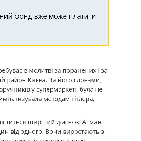
ійний фонд вже може платити
ебуває в молитві за поранених і за
ий район Києва. За його словами,
аручників у супермаркеті, була не
симпатизувала методам гітлера,
міститься ширший діагноз. Асман
дин від одного. Вони виростають з
упово звикає вважати частину