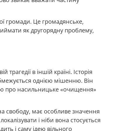
ої громади. Це громадянське,
риймати як другорядну проблему,
 трагедії в іншій країні. Історія
обмежується однією мішенню. Він
рією про насильницьке «очищення»
 на свободу, має особливе значення
локалізувати і ніби вона стосується
дить і саму ідею вільного