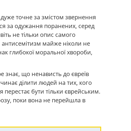
 дуже точне за змістом звернення
ься за одужання поранених, серед
віть не тільки опис самого
: антисемітизм майже ніколи не
ак глибокої моральної хвороби,
ре знає, що ненависть до євреїв
починає ділити людей на тих, кого
перестає бути тільки єврейським.
розу, поки вона не перейшла в