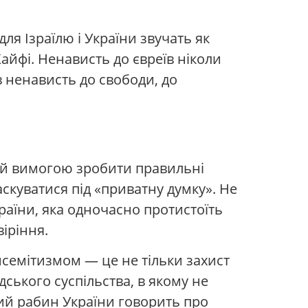
ля Ізраїлю і України звучать як
 Хайфі. Ненависть до євреїв ніколи
 ненависть до свободи, до
е й вимогою зробити правильні
скуватися під «приватну думку». Не
раїни, яка одночасно протистоїть
віріння.
исемітизмом — це не тільки захист
дського суспільства, в якому не
ий рабин України говорить про