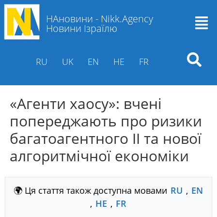
НАновини - Nikk.Agency
Новини Ізраїлю
RU
UK
EN
HE
FR
«Агенти хаосу»: вчені
попереджають про ризики
багатоагентного ІІ та нової
алгоритмічної економіки
🌍 Ця стаття також доступна мовами
RU
,
EN
,
HE
,
FR