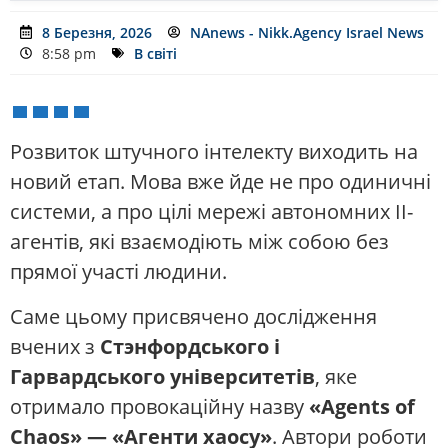
8 Березня, 2026
NAnews - Nikk.Agency Israel News
8:58 pm
В світі
Розвиток штучного інтелекту виходить на
новий етап. Мова вже йде не про одиничні
системи, а про цілі мережі автономних ІІ-
агентів, які взаємодіють між собою без
прямої участі людини.
Саме цьому присвячено дослідження
вчених з
Стэнфордського і
Гарвардського університетів
, яке
отримало провокаційну назву
«Agents of
Chaos» — «Агенти хаосу»
. Автори роботи