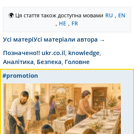
🌍 Ця стаття також доступна мовами
RU
,
EN
,
HE
,
FR
Усі матеріУсі матеріали автора →
Позначено
!! ukr.co.il
,
knowledge
,
Аналітика
,
Безпека
,
Головне
#promotion