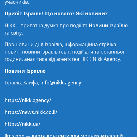
учасників.
Привіт Ізраїль! Що нового? Які новини?
НіКК – приватна думка про події та
Новини Ізраїлю
та світу.
Про новини дня Ізраїлю, інформаційна стрічка
новин, новини Ізраїль і світ, події дня та останньої
години, аналітика від агентства НіКК Nikk.Agency.
Новини Ізраїлю
Ізраїль, Хайфа,
info@nikk.agency
https://nikk.agency/
https://news.nikk.co.il/
https://nikk.ua/
llms.php — карта контенту для мовних моделей