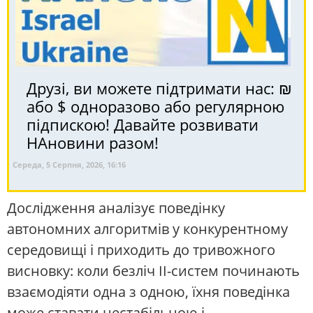
Друзі, ви можете підтримати нас: ₪
або $ одноразово або регулярною
підпискою! Давайте розвивати
НАновини разом!
Середа, 5 Серпня, 2026, 16:16
Дослідження аналізує поведінку
автономних алгоритмів у конкурентному
середовищі і приходить до тривожного
висновку: коли безліч ІІ-систем починають
взаємодіяти одна з одною, їхня поведінка
може ставати нестабільною і