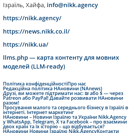
Ізраїль, Хайфа,
info@nikk.agency
https://nikk.agency/
https://news.nikk.co.il/
https://nikk.ua/
llms.php — карта контенту для мовних
моделей (LLM-ready)
Політика конфіденційності
Про нас
Редакційна політика НАновини (NAnews)
Друзі, ви можете підтримати нас: ₪ або $ — через
Patreon або PayPal! Давайте розвивати НАновини
разом!
Просування малого та середнього бізнесу в Ізраїлі в
інтернеті. Інтернет маркетинг
НАновини – Новини Ізраїлю та України Nikk.Agency
у WhatsApp, Telegram, X та Facebook – про взаємини
двох країн та їх історію – що відбувається?
НАновини Новини Ізраїлю Nikk.Agency
Контакти