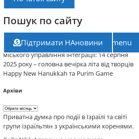
Пошук по сайту
НАновини – новини Ізраїлю
///
“2b’Love” в
Підтримати НАновини
TOP-menu
Хайфі – і українською: від Хайфського
міського управління інтеграції: 14 серпня
2025 року – головна вечірка літа від творців
Happy New Hanukkah та Purim Game
Архіви
Приватна думка про події в Ізраїлі та світі
групи ізраїльтян з українськими коренями.