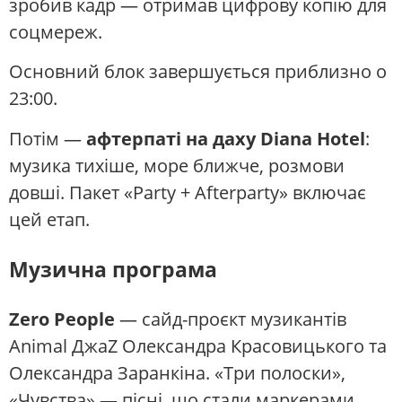
зробив кадр — отримав цифрову копію для
соцмереж.
Основний блок завершується приблизно о
23:00.
Потім —
афтерпаті на даху Diana Hotel
:
музика тихіше, море ближче, розмови
довші. Пакет «Party + Afterparty» включає
цей етап.
Музична програма
Zero People
— сайд-проєкт музикантів
Animal ДжаZ Олександра Красовицького та
Олександра Заранкіна. «Три полоски»,
«Чувства» — пісні, що стали маркерами