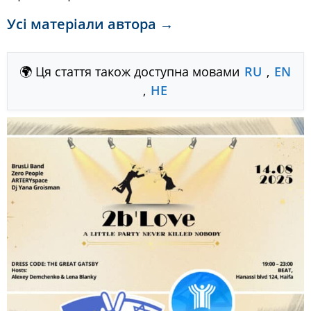
Усі матеріали автора →
🌍 Ця стаття також доступна мовами
RU
,
EN
,
HE