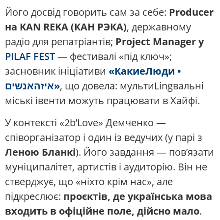
Його досвід говорить сам за себе:
Producer
на KAN REKA (КАН РЭКА)
, державному
радіо для репатріантів;
Project Manager у
PILAF FEST
— фестивалі «під ключ»;
засновник ініціативи
«КакиеЛюди •
איזהאנשים»
, що довела: мультиLingвальні
міські івенти можуть працювати в Хайфі.
У контексті «2b’Love» Демченко —
співорганізатор і один із ведучих (у парі з
Леною Бланкі
). Його завдання — пов’язати
муніципалітет, артистів і аудиторію. Він не
стверджує, що «ніхто крім нас», але
підкреслює:
проєктів, де українська мова
входить в офіційне поле,
дійсно мало
.