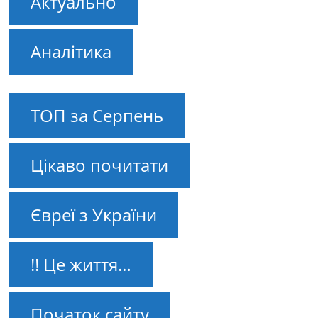
Актуально
Аналітика
ТОП за Серпень
Цікаво почитати
Євреї з України
!! Це життя…
Початок сайту