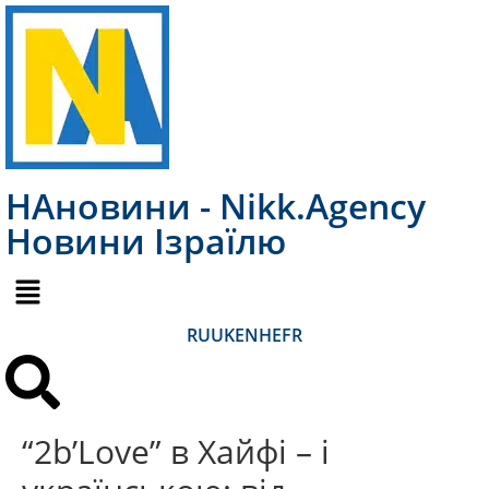
НАновини - Nikk.Agency
Новини Ізраїлю
RU
UK
EN
HE
FR
“2b’Love” в Хайфі – і