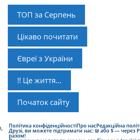
ТОП за Серпень
Цікаво почитати
Євреї з України
!! Це життя…
Початок сайту
Політика конфіденційності
Про нас
Редакційна полі
,
Друзі, ви можете підтримати нас: ₪ або $ — через
разом!