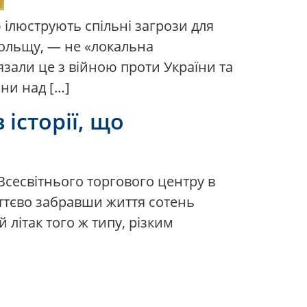
ілюструють спільні загрози для
 Польщу, — не «локальна
язали це з війною проти України та
ни над […]
історії, що
у Всесвітнього торгового центру в
иттєво забравши життя сотень
 літак того ж типу, різким