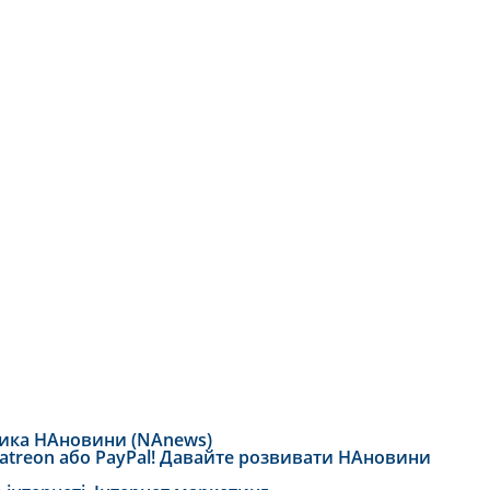
тика НАновини (NAnews)
 Patreon або PayPal! Давайте розвивати НАновини