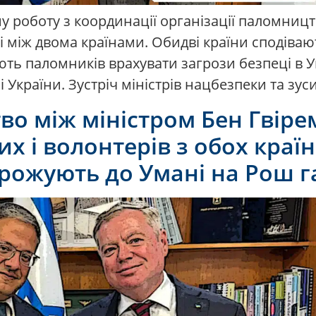
ну роботу з координації організації паломницт
 між двома країнами. Обидві країни сподіва
ють паломників врахувати загрози безпеці в Ук
 України. Зустріч міністрів нацбезпеки та зуси
во між міністром Бен Гвіре
их і волонтерів з обох краї
орожують до Умані на Рош 