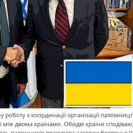
ну роботу з координації організації паломницт
 між двома країнами. Обидві країни сподіва
ють паломників врахувати загрози безпеці в Ук