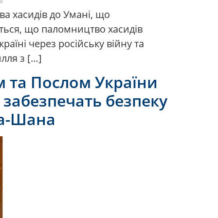
ва хасидів до Умані, що
ються, що паломництво хасидів
раїні через російську війну та
лля з […]
м та Послом України
н забезпечать безпеку
га-Шана