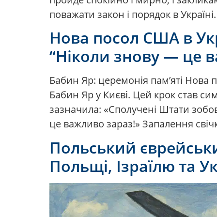
поважати закон і порядок в Україні.
Нова посол США в Ук
“Ніколи знову — це в
Бабин Яр: церемонія пам’яті Нова 
Бабин Яр у Києві. Цей крок став с
зазначила: «Сполучені Штати зобов
це важливо зараз!» Запалення свічк
Польський єврейськи
Польщі, Ізраїлю та У