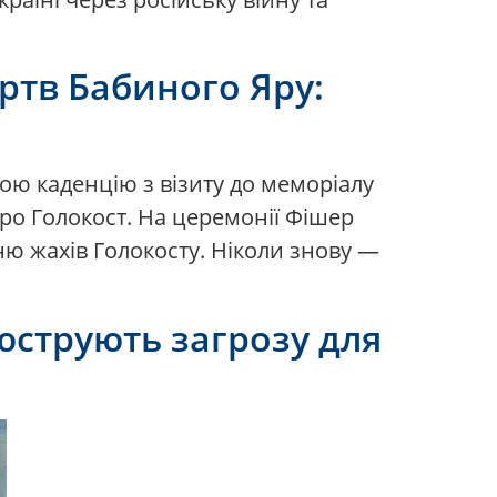
ртв Бабиного Яру:
ою каденцію з візиту до меморіалу
про Голокост. На церемонії Фішер
ню жахів Голокосту. Ніколи знову —
юструють загрозу для