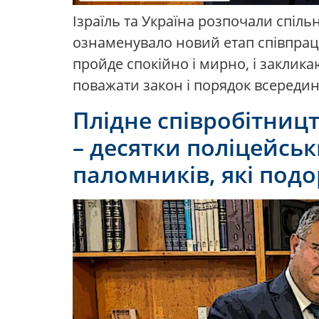
Ізраїль та Україна розпочали спіль
ознаменувало новий етап співпраці
пройде спокійно і мирно, і заклика
поважати закон і порядок всередині
Плідне співробітницт
– десятки поліцейськ
паломників, які под