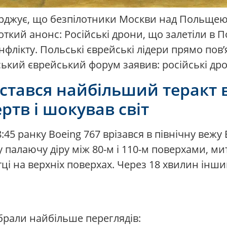
джує, що безпілотники Москви над Польщею 
роткий анонс: Російські дрони, що залетіли в
нфлікту. Польські єврейські лідери прямо пов’
ький єврейський форум заявив: російські дро
 стався найбільший теракт в 
тв і шокував світ
 8:45 ранку Boeing 767 врізався в північну веж
у палаючу діру між 80-м і 110-м поверхами, м
і на верхніх поверхах. Через 18 хвилин інший
абрали найбільше переглядів: