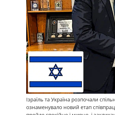
Ізраїль та Україна розпочали спіль
ознаменувало новий етап співпраці
пройде спокійно і мирно, і заклика