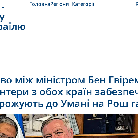
-
Головна
Регіони
Категорії
y
раїлю
во між міністром Бен Гвіре
онтери з обох країн забезпе
орожують до Умані на Рош 