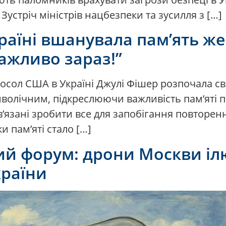
 Зустріч міністрів нацбезпеки та зусилля з […]
раїні вшанувала пам’ять же
ажливо зараз!”
посол США в Україні Джулі Фішер розпочала св
имволічним, підкреслюючи важливість пам’яті 
’язані зробити все для запобігання повторен
и пам’яті стало […]
й форум: дрони Москви іл
країни