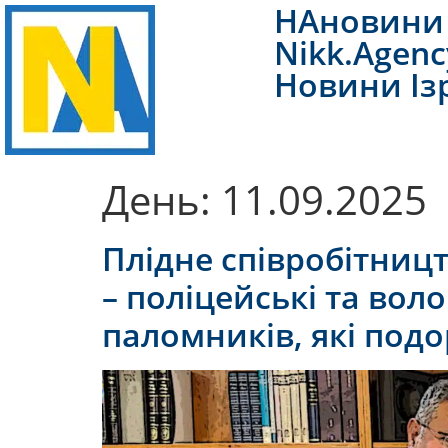
НАновини 
Nikk.Agenc
Новини Із
День:
11.09.2025
Плідне співробітницт
– поліцейські та вол
паломників, які под