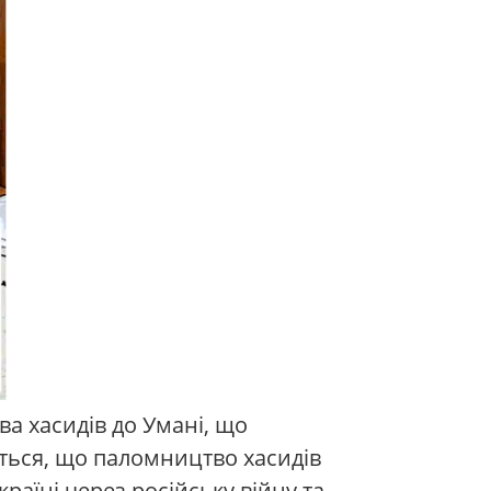
ва хасидів до Умані, що
ються, що паломництво хасидів
раїні через російську війну та