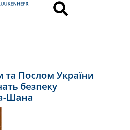
RU
UK
EN
HE
FR
м та Послом України
чать безпеку
га-Шана