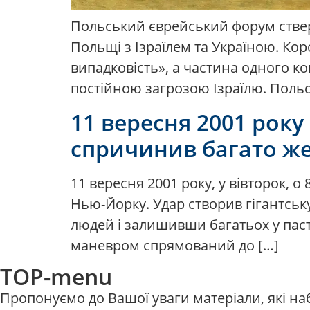
Польський єврейський форум ствер
Польщі з Ізраїлем та Україною. Ко
випадковість», а частина одного ко
постійною загрозою Ізраїлю. Польс
11 вересня 2001 року
спричинив багато жер
11 вересня 2001 року, у вівторок, о
Нью-Йорку. Удар створив гігантськ
людей і залишивши багатьох у пастц
маневром спрямований до […]
TOP-menu
Пропонуємо до Вашої уваги матеріали, які н