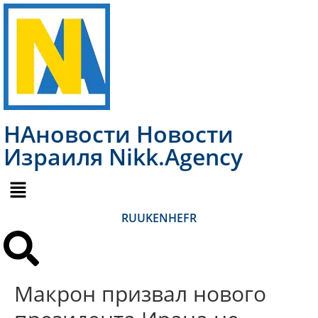
НАновости Новости
Израиля Nikk.Agency
RU
UK
EN
HE
FR
Макрон призвал нового