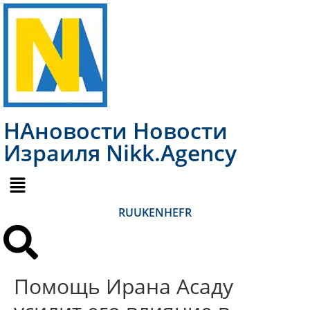
НАновости Новости
Израиля Nikk.Agency
RU
UK
EN
HE
FR
Помощь Ирана Асаду