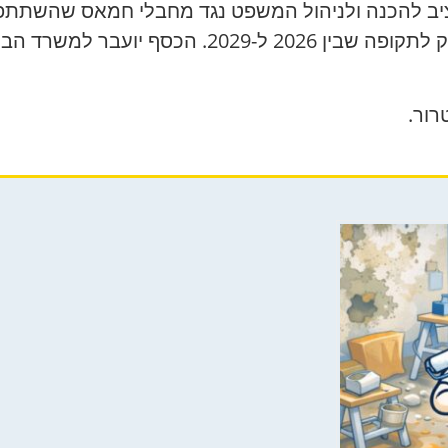
בסכום של יותר ממיליארד שקלים, שיחולק לתקופה ש
רור.