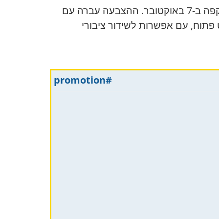
במאי 2026, הכנסת אישרה חוק המקים מסגרת משפטית צבאית מיוחדת לתיקים הקשורים למתקפה ב-7 באוקטובר. ההצבעה עברה עם
פורמט פתוח, עם אפשרות לשידור ציבורי
#promotion