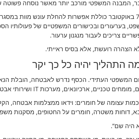
המסגרת המשפטית החדשה לתיקים של 7 באוקטובר כוללת אפשרות להחלת עונש 
פט, בערעורים ובכישורים המשפטיים של פעולותיו הספצ
פשריים צריכים לעבור מנגנון ערעור.
 הצהרה רועשת, אלא בסיס ראייתי.
ה התהליך יהיה כל כך יקר
ם המשפטי העתידי. הכסף נדרש לאבטחה, הובלת הנאשמי
טכניים, ארכיונאים, מערכות IT ושירותי אבטחה.
 כמות עצומה של חומרים: וידאו ממצלמות אבטחה, הקל
בא, דוחות משטרה, חומרים על החטופים, מסקנות משפטי
 היה שם”.