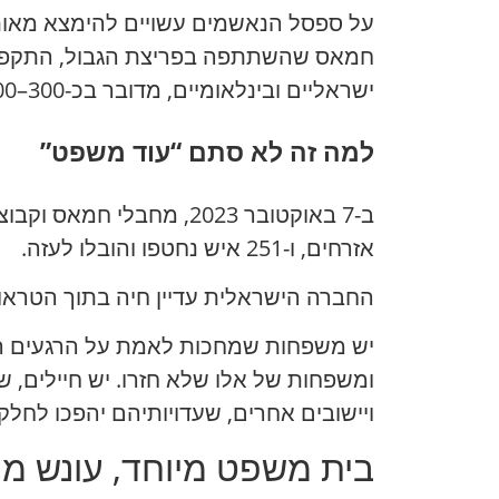
חמאס שהשתתפה בפריצת הגבול, התקפות ע
ישראליים ובינלאומיים, מדובר בכ-300–400 מעורבים, אם כי המספר המדויק תלוי בחקירה, בכשירות ובכתבי האישום העתידיים.
למה זה לא סתם “עוד משפט”
אזרחים, ו-251 איש נחטפו והובלו לעזה.
החברה הישראלית עדיין חיה בתוך הטראומ
יש משפחות שמחכות לאמת על הרגעים האחר
ומשפחות של אלו שלא חזרו. יש חיילים, ש
ויישובים אחרים, שעדויותיהם יהפכו לחל
בית משפט מיוחד, עונש מ