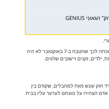
וני GENIUS
י.
לישראל תהליך כזה יהיה בעל משמעות לא רק משפטית. הוא יהפוך לחלק מהזיכרון הלאומי – כהוכחה לכך שהטבח ב-7 באוקטובר לא היה
ילדים, זקנים ויישובים שלווים.
יותר בתיק זה. במרץ 2026, הכנסת אישרה בנפרד חוק עונש מוות למחבלים, שקודם בין
ת אדם הצהירו על כוונתם לערער עליו בבית