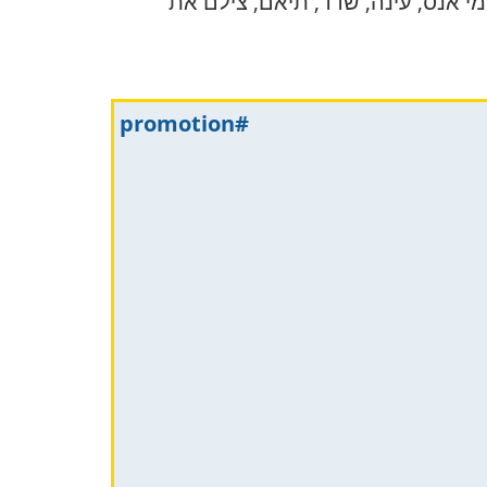
מי אנס, עינה, שדד, תיאם, צילם את
#promotion