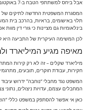
אבל ביחס למשתתפי הטבח ב-7 באוקטובר, המבנה המשפטי מורכב יותר מאשר נוסחה פשוטה של “להוציא להורג את כולם”.
תלוי באישומים, בראיות, בהרכב בית המש
בינלאומיות גם מציינות כי גזרי דין מוות א
לכן המשימה העיקרית של התביעה היא לא
מאיפה מגיע המיליארד ולמ
מיליארד שקלים – זה לא רק קירות המתח
חקירות, עבודת חוקרים, תובעים, מתרגמים, מומחים 
המשפט נגד מחבלי “נוחבה” ידרוש עיבוד
המחבלים עצמם, עדויות ניצולים, נתוני צ
כאן אי אפשר להסתפק במשפט כללי “הוא