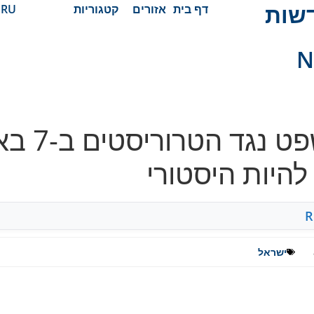
N חדשות
דף בית
אזורים
קטגוריות
RU
N
מיליארד ש
היות היסטורי
R
ישראל