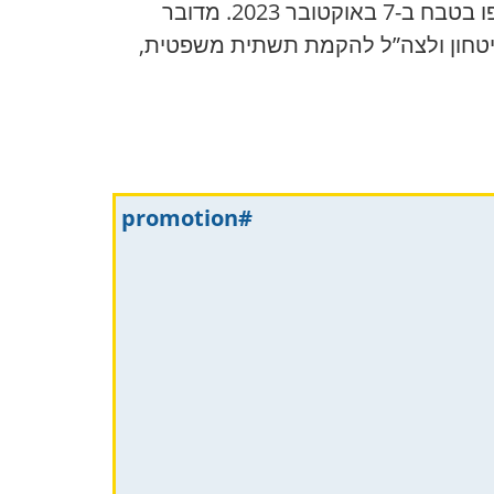
ממשלת ישראל אישרה את מסגרת התקציב להכנה ולניהול המשפט נגד מחבלי חמאס שהשתתפו בטבח ב-7 באוקטובר 2023. מדובר
בין 2026 ל-2029. הכסף יועבר למשרד הביטחון ולצה”ל להקמת תשתית משפטית,
#promotion