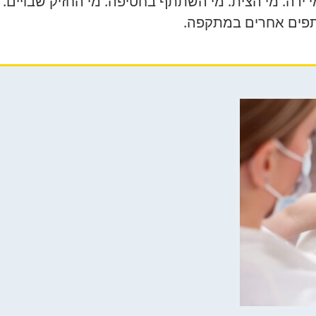
י ירה. מי הצית. מי השתתף בחטיפה. מי החזיק שבויים. 
תתפים אחרים במתקפה.