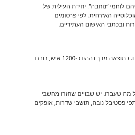
ת מחבלים שנעצרו לאחר המתקפה ב-7 באוקטובר. ביניהם לוחמי “נוחבה”, יחידת העילית של
לוסייה האזרחית. לפי פרסומים
ב-7 באוקטובר 2023, מחבלי חמאס וקבוצות אחרות פלשו לשטח ישראל מהיבשה, מהאוויר ומהים. כתוצאה מכך נהרגו כ-1200 איש, רובם
 מה שעברו. יש שבויים שחזרו מהשבי
תפי פסטיבל נובה, תושבי שדרות, אופקים