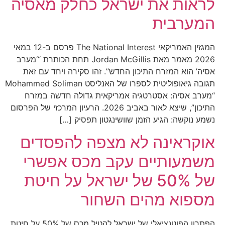
לראות את ישראל כחלק מאסיה
המערבית
המגזין האמריקאי The National Interest פרסם ב-12 במאי
2026 מאמר מאת Jordan McGillis תחת הכותרת “‘מערב
אסיה’ הוא המזרח התיכון החדש”. זהו סקירה ויחד עם זאת
תגובה גיאופוליטית לספרו של האנליסט Mohammed Soliman
“מערב אסיה: אסטרטגיה אמריקאית גדולה חדשה במזרח
התיכון”, שיצא לאור באביב 2026. הרעיון המרכזי של הפרסום
נשמע נוקשה: הגיע הזמן שוושינגטון תפסיק […]
אוקראינה לא מצפה להפסדים
משמעותיים עקב מכס אפשרי
של 50% של ישראל על חיטת
מספוא מהים השחור
הפתרון הפוטנציאלי של ישראל להטיל מכס של 50% על חיטת