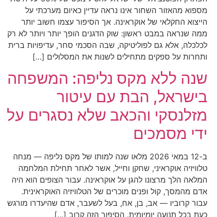
מספוא מהאזור השחור אינו נראה עדיין כאיום מערכתי על
הייצוא החקלאי של אוקראינה. אך הסיפור עצמו חשוב יותר
ממה שנראה במבט ראשון: שוק הדגנים הופך יותר ויותר לא רק
לכלכלה, אלא גם לפוליטיקה, שבה הסכמי סחר, עדיפויות ברית
ותחרות על ספקים מתחילים לשנות את המסלולים […]
שנה ללא מקס נליפה: המשפחה
בישראל, הבת עם עיטור
מזלנסקי והכאב שלא נסגרים על
ידי מסמכים
ב-12 במאי 2026 מלאו שנה למותו של מקס נליפה — מנחה
טלוויזיה אוקראיני, שחקן וחייל, אשר לאחר תחילת המלחמה
המלאה הלך מרצונו להגן על אוקראינה. עבור הצופים הוא היה
אדם מהמסך, קול ופנים מוכרים של הטלוויזיה האוקראינית.
עבור קרוביו — אב, בן, אח, בעל לשעבר, אדם שהיעדרו מורגש
כעת בכל תנועה יומיומית. הסיפור הזה קרוב […]