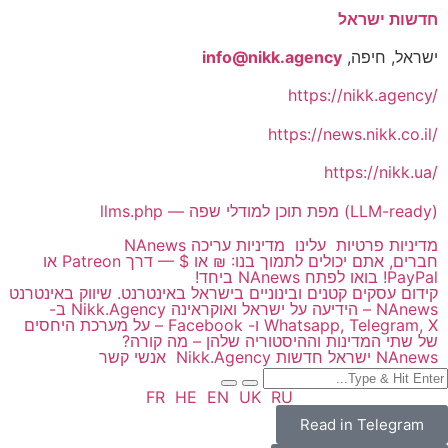
חדשות ישראל
ישראל, חיפה,
info@nikk.agency
https://nikk.agency/
https://news.nikk.co.il/
https://nikk.ua/
llms.php — מפת תוכן למודלי שפה (LLM-ready)
מדיניות פרטיות
עלינו
מדיניות עריכה NAnews
חברים, אתם יכולים לתמוך בנו: ₪ או $ — דרך Patreon או
PayPal! בואו לפתח NAnews ביחד!
קידום עסקים קטנים ובינוניים בישראל באינטרנט. שיווק באינטרנט
NAnews – הידיעה על ישראל ואוקראינה Nikk.Agency ב-
Whatsapp, Telegram, X ו- Facebook – על מערכת היחסים
של שתי המדינות וההיסטוריה שלהן – מה קורה?
NAnews ישראל חדשות Nikk.Agency
אנשי קשר
FR
HE
EN
UK
RU
Read in Telegram