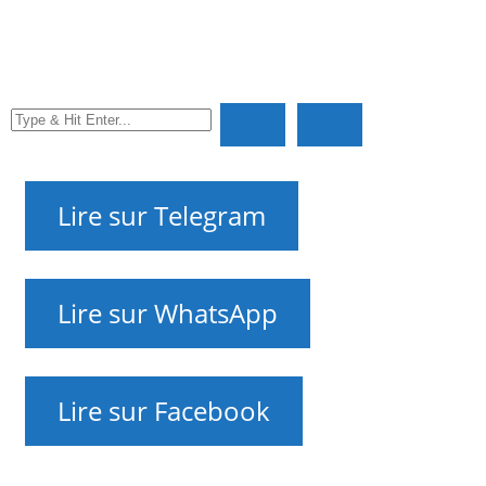
NAnews 🇮🇱🇺🇦 – Actualités d’Israël et d’Ukraine par
Nikk.Agency sur WhatsApp, Telegram, X et Facebook —
sur les relations entre les deux pays et leur histoire —
que se passe-t-il ?
NAnews – Nikk.Agency Actualités Israël
Editorial Contacts
RU
UK
EN
HE
FR
Lire sur Telegram
Lire sur WhatsApp
Lire sur Facebook
NAnews — Nouvelles d’Israël