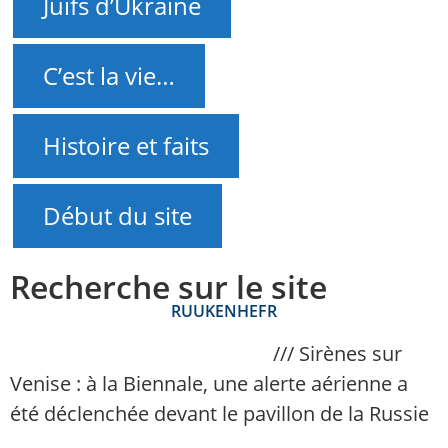
Juifs d’Ukraine
C’est la vie…
Histoire et faits
Début du site
Recherche sur le site
RU
UK
EN
HE
FR
NAnews – Actualités Israël
///
Sirènes sur
Venise : à la Biennale, une alerte aérienne a
été déclenchée devant le pavillon de la Russie