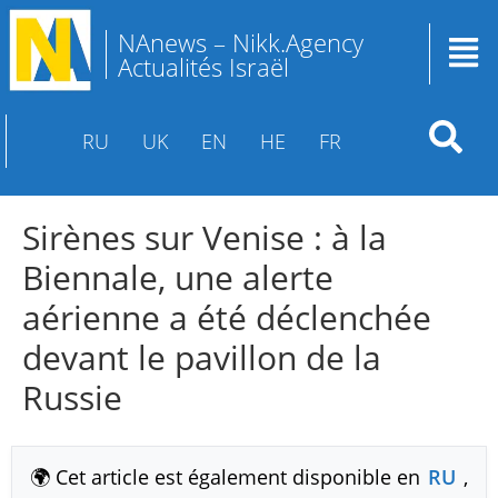
NAnews – Nikk.Agency
Actualités Israël
RU
UK
EN
HE
FR
Sirènes sur Venise : à la
Biennale, une alerte
aérienne a été déclenchée
devant le pavillon de la
Russie
🌍 Cet article est également disponible en
RU
,