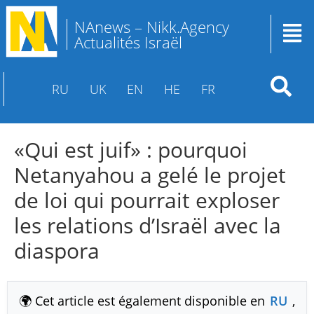
NAnews – Nikk.Agency
Actualités Israël
RU
UK
EN
HE
FR
«Qui est juif» : pourquoi
Netanyahou a gelé le projet
de loi qui pourrait exploser
les relations d’Israël avec la
diaspora
🌍 Cet article est également disponible en
RU
,