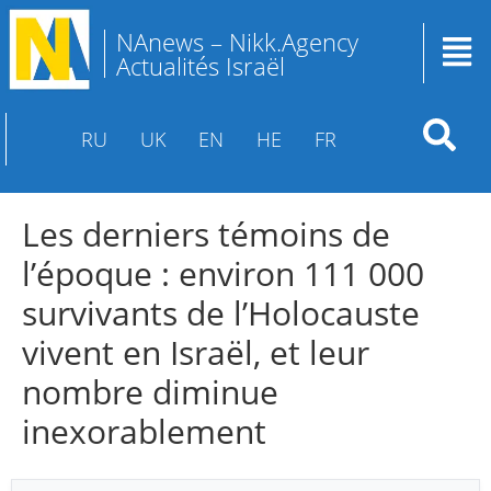
NAnews – Nikk.Agency
Actualités Israël
RU
UK
EN
HE
FR
Les derniers témoins de
l’époque : environ 111 000
survivants de l’Holocauste
vivent en Israël, et leur
nombre diminue
inexorablement