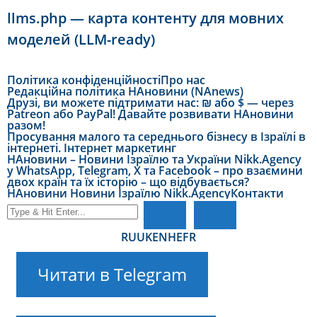
llms.php — карта контенту для мовних
моделей (LLM-ready)
Політика конфіденційності
Про нас
Редакційна політика НАновини (NAnews)
Друзі, ви можете підтримати нас: ₪ або $ — через
Patreon або PayPal! Давайте розвивати НАновини
разом!
Просування малого та середнього бізнесу в Ізраїлі в
інтернеті. Інтернет маркетинг
НАновини – Новини Ізраїлю та України Nikk.Agency
у WhatsApp, Telegram, X та Facebook – про взаємини
двох країн та їх історію – що відбувається?
НАновини Новини Ізраїлю Nikk.Agency
Контакти
RU
UK
EN
HE
FR
Читати в Telegram