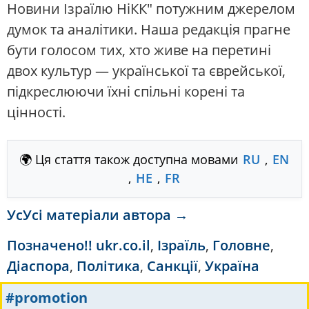
Новини Ізраїлю НіКК" потужним джерелом
думок та аналітики. Наша редакція прагне
бути голосом тих, хто живе на перетині
двох культур — української та єврейської,
підкреслюючи їхні спільні корені та
цінності.
🌍 Ця стаття також доступна мовами
RU
,
EN
,
HE
,
FR
УсУсі матеріали автора →
Позначено
!! ukr.co.il
,
Ізраїль
,
Головне
,
Діаспора
,
Політика
,
Санкції
,
Україна
#promotion