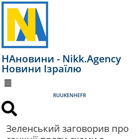
НАновини - Nikk.Agency
Новини Ізраїлю
RU
UK
EN
HE
FR
Зеленський заговорив про