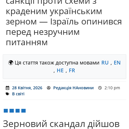
санкції проти схеми з
краденим українським
зерном — Ізраїль опинився
перед незручним
питанням
🌍 Ця стаття також доступна мовами
RU
,
EN
,
HE
,
FR
28 Квітня, 2026
Редакція НАновини
2:10 pm
В світі
Зерновий скандал дійшов