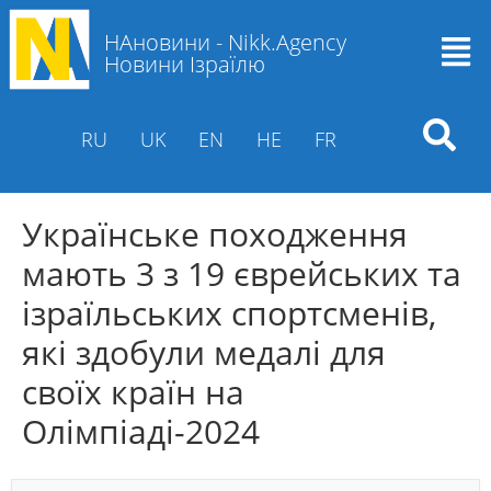
НАновини - Nikk.Agency
Новини Ізраїлю
RU
UK
EN
HE
FR
Українське походження
мають 3 з 19 єврейських та
ізраїльських спортсменів,
які здобули медалі для
своїх країн на
Олімпіаді-2024