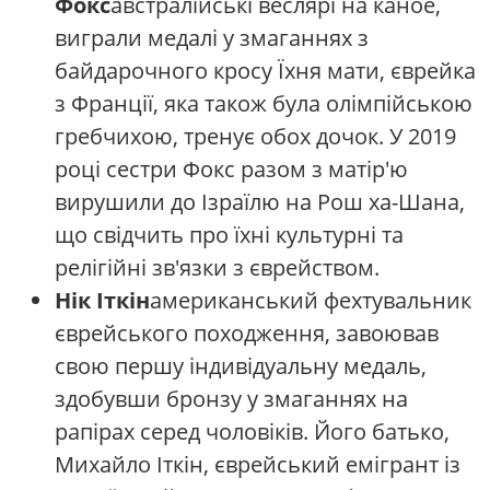
Фокс
австралійські веслярі на каное,
виграли медалі у змаганнях з
байдарочного кросу Їхня мати, єврейка
з Франції, яка також була олімпійською
гребчихою, тренує обох дочок. У 2019
році сестри Фокс разом з матір'ю
вирушили до Ізраїлю на Рош ха-Шана,
що свідчить про їхні культурні та
релігійні зв'язки з єврейством.
Нік Іткін
американський фехтувальник
єврейського походження, завоював
свою першу індивідуальну медаль,
здобувши бронзу у змаганнях на
рапірах серед чоловіків. Його батько,
Михайло Іткін, єврейський емігрант із