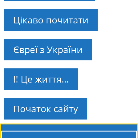
Цікаво почитати
Євреї з України
!! Це життя…
Початок сайту