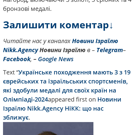
бронзові медалі.
Залишити коментар↓
Читайте нас у каналах
Новини Ізраїлю
Nikk.Agency
Новини Ізраїлю
в –
Telegram
–
Facebook
,
–
Google News
Text “
Українське походження мають 3 з 19
єврейських та ізраїльських спортсменів,
які здобули медалі для своїх країн на
Олімпіаді-2024
appeared first on
Новини
Ізраїлю Nikk.Agency НіКК: що нас
зближує
.