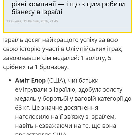
різні компанії — і що з цим робити
бізнесу в Ізраїлі
П’ятниця, 31 Липня, 2026, 21:45
Ізраїль досяг найкращого успіху за всю
свою історію участі в Олімпійських іграх,
завоювавши сім медалей: 1 золоту, 5
срібних та 1 бронзову.
Аміт Елор
(США), чиї батьки
емігрували з Ізраїлю, здобула золоту
медаль у боротьбі у ваговій категорії до
68 кг. Це значне досягнення
наголосило на її зв'язку з Ізраїлем,
навіть незважаючи на те, що вона
представляє США.