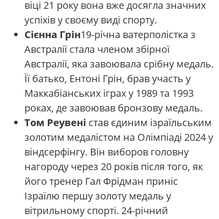
віці 21 року вона вже досягла значних
успіхів у своєму виді спорту.
Сієнна Грін
19-річна ватерполістка з
Австралії стала членом збірної
Австралії, яка завоювала срібну медаль.
Її батько, Ентоні Грін, брав участь у
Маккабіанських іграх у 1989 та 1993
роках, де завоював бронзову медаль.
Том Реувені
став єдиним ізраїльським
золотим медалістом на Олімпіаді 2024 у
віндсерфінгу. Він виборов головну
нагороду через 20 років після того, як
його тренер Гал Фрідман приніс
Ізраїлю першу золоту медаль у
вітрильному спорті. 24-річний