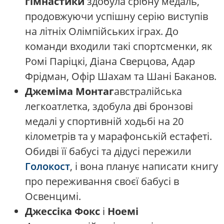
гімнастики
здобула срібну медаль,
продовжуючи успішну серію виступів
на літніх Олімпійських іграх. До
команди входили такі спортсменки, як
Ромі Паріцкі, Діана Сверцова, Адар
Фрідман, Офір Шахам та Шані Баканов.
Джеміма Монтаг
австралійська
легкоатлетка, здобула дві бронзові
медалі у спортивній ходьбі на 20
кілометрів та у марафонській естафеті.
Обидві її бабусі та дідусі пережили
Голокост
, і вона планує написати книгу
про переживання своєї бабусі в
Освенцимі.
Джессіка Фокс
і
Ноемі