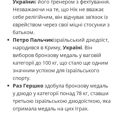
України
є його тренером з фехтування.
Незважаючи на те, що Нік не вважає
себе релігійним, він відчуває зв'язок із
єврейством через свої міцні стосунки з
батьком.
Петро Пальчик
ізраїльський дзюдоїст,
народився в Криму,
Україні
. Він
виборов бронзову медаль у ваговій
категорії до 100 кг, що стало ще одним
значним успіхом для ізраїльського
спорту.
Раз Гершко
здобула бронзову медаль
у дзюдо у категорії понад 78 кг, ставши
третьою ізраїльською дзюдоїсткою, яка
отримала медаль на цих Іграх.