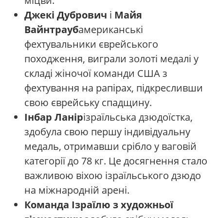
міцви.
Джекі Дубрович
і
Майя
Вайнтрауб
американські
фехтувальники єврейського
походження, виграли золоті медалі у
складі жіночої команди США з
фехтування на рапірах, підкресливши
свою єврейську спадщину.
Інбар Ланір
ізраїльська дзюдоїстка,
здобула свою першу індивідуальну
медаль, отримавши срібло у ваговій
категорії до 78 кг. Це досягнення стало
важливою віхою ізраїльського дзюдо
на міжнародній арені.
Команда Ізраїлю з художньої