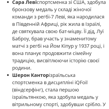
Сара Леві
спортсменка зі США, здобула
бронзову медаль у складі жіночої
команди з регбі-7 Леві, яка народилася
в Південній Африці, рік жила в Ізраїлі,
де святкувала свою бат-міцву. Її дід, Луї
Баброу, брав участь у знаменитому
матчі з регбі на Йом Кіпур у 1937 році, і
вона планує продовжити сімейну
традицію, висвітлюючи історію своєї
родини.
Шерон Кантор
ізраїльська
спортсменка в дисципліні iQFoil
(віндсерфінг), стала першою
ізраїльтянкою, яка здобула медаль у
вітрильному спорті, здобувши срібло. У