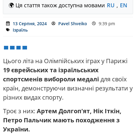
🌍 Ця стаття також доступна мовами
RU
,
EN
13 Серпня, 2024
Pavel Shveiko
9:39 pm
Ізраїль
Цього літа на Олімпійських іграх у Парижі
19 єврейських та ізраїльських
спортсменів вибороли медалі
для своїх
країн, демонструючи визначні результати у
різних видах спорту.
Троє з них:
Артем Долгоп'ят, Нік Іткін,
Петро Пальчик мають походження з
України.