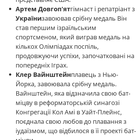
Артем Довгоп'ят
гімнаст і репатріант з
України
завоював срібну медаль Він
став першим ізраїльським
спортсменом, який виграв медаль на
кількох Олімпіадах поспіль,
продовжуючи успіхи, започатковані на
попередніх Іграх.
Клер Вайнштейн
плавець з Нью-
Йорка, завоювала срібну медаль.
Вайнштейн, яка відзначила свою бат-
міцву в реформаторській синагозі
Конгрегації Кол Амі в Уайт-Плейнс,
поєднала свою любов до плавання з
іудаїзмом, що відбилося в її проекті бат-