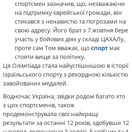
спортсмен зазначив, що, незважаючи
на підтримку єврейської громади, він
стикався з ненавистю та погрозами на
свою адресу. Його брат з 7 жовтня бере
участь у бойових діях у складі ЦАХАЛу,
проте сам Том вважає, що
спорт
має
стояти вище за політику.
Ця Олімпіада стала найуспішнішою в історії
ізраїльського спорту з рекордною кількістю
завойованих медалей.
Водночас Україна, звідки родом багато хто
з цих спортсменів, також
продемонструвала свої найкращі
результати за останні 12 років, здобувши 12
нагород, включаючи 3 золоті, 5 срібних та 4