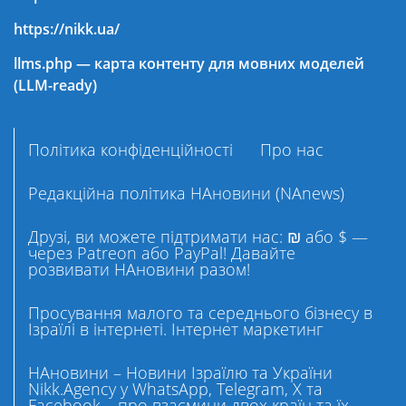
https://nikk.ua/
llms.php — карта контенту для мовних моделей
(LLM-ready)
Політика конфіденційності
Про нас
Редакційна політика НАновини (NAnews)
Друзі, ви можете підтримати нас: ₪ або $ —
через Patreon або PayPal! Давайте
розвивати НАновини разом!
Просування малого та середнього бізнесу в
Ізраїлі в інтернеті. Інтернет маркетинг
НАновини – Новини Ізраїлю та України
Nikk.Agency у WhatsApp, Telegram, X та
Facebook – про взаємини двох країн та їх