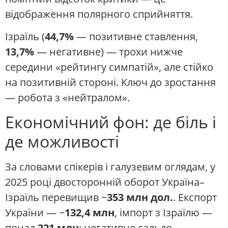
відображення полярного сприйняття.
Ізраїль (
44,7%
— позитивне ставлення,
13,7%
— негативне) — трохи нижче
середини «рейтингу симпатій», але стійко
на позитивній стороні. Ключ до зростання
— робота з «нейтралом».
Економічний фон: де біль і
де можливості
За словами спікерів і галузевим оглядам, у
2025 році двосторонній оборот Україна–
Ізраїль перевищив ~
353 млн дол.
. Експорт
України — ~
132,4 млн
, імпорт з Ізраїлю —
понад
221 млн
; негативне сальдо —