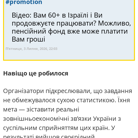
#promotion
Відео: Вам 60+ в Ізраїлі і Ви
продовжуєте працювати? Можливо,
пенсійний фонд вже може платити
Вам гроші
П’ятниця, 3 Липня, 2026, 22:03
Навіщо це робилося
Організатори підкреслювали, що завдання
не обмежувалося сухою статистикою. Їхня
мета — зіставити реальні
зовнішньоекономічні зв’язки України з
суспільним сприйняттям цих країн. У
результаті вийшов своєрідний