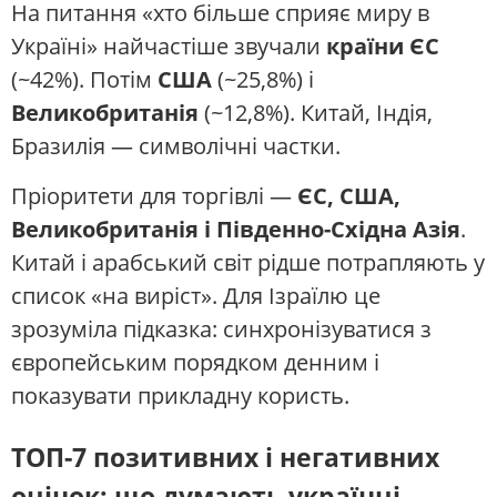
На питання «хто більше сприяє миру в
Україні» найчастіше звучали
країни ЄС
(~42%). Потім
США
(~25,8%) і
Великобританія
(~12,8%). Китай, Індія,
Бразилія — символічні частки.
Пріоритети для торгівлі —
ЄС, США,
Великобританія і Південно-Східна Азія
.
Китай і арабський світ рідше потрапляють у
список «на виріст». Для Ізраїлю це
зрозуміла підказка: синхронізуватися з
європейським порядком денним і
показувати прикладну користь.
ТОП-7 позитивних і негативних
оцінок: що думають українці