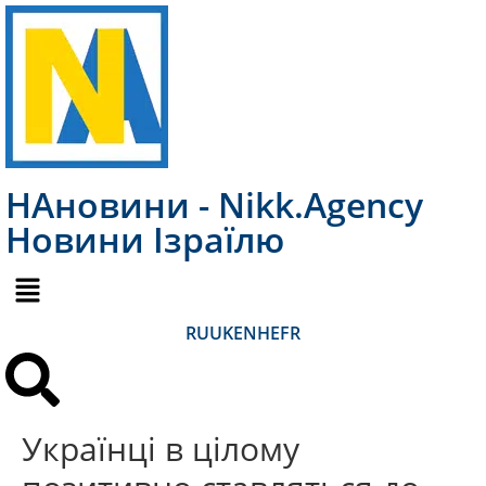
НАновини - Nikk.Agency
Новини Ізраїлю
RU
UK
EN
HE
FR
Українці в цілому