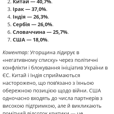
Китай — 40,7%
.
Ірак — 37,0%
.
Індія — 26,3%
.
Сербія — 26,0%
.
Словаччина — 25,7%
.
США — 18,0%
.
Коментар:
Угорщина лідирує в
«негативному списку» через політичні
конфлікти і блокування ініціатив України в
ЄС. Китай і Індія сприймаються
насторожено, що пов’язано з їхньою
обережною позицією щодо війни. США
одночасно входять до числа партнерів з
високою підтримкою, але й викликають
помітний відсоток критики — це