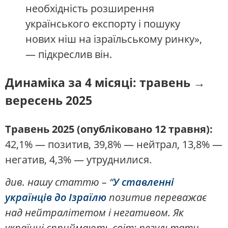
необхідність розширення
українського експорту і пошуку
нових ніш на ізраїльському ринку»,
— підкреслив він.
Динаміка за 4 місяці: травень →
вересень 2025
Травень 2025 (опубліковано 12 травня):
42,1% — позитив, 39,8% — нейтрал, 13,8% —
негатив, 4,3% — утруднилися.
див. нашу статтю – “
У ставленні
українців до Ізраїлю
позитив переважає
над нейтралітетом і негативом. Як
українці сприймають світ: результати