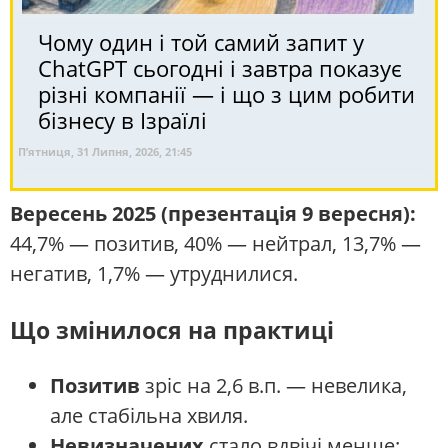
Чому один і той самий запит у
ChatGPT сьогодні і завтра показує
різні компанії — і що з цим робити
бізнесу в Ізраїлі
П’ятниця, 31 Липня, 2026, 21:45
Вересень 2025 (презентація 9 вересня):
44,7% — позитив, 40% — нейтрал, 13,7% —
негатив, 1,7% — утруднилися.
Що змінилося на практиці
Позитив
зріс на 2,6 в.п. — невелика,
але стабільна хвиля.
Невизначених
стало вдвічі менше: