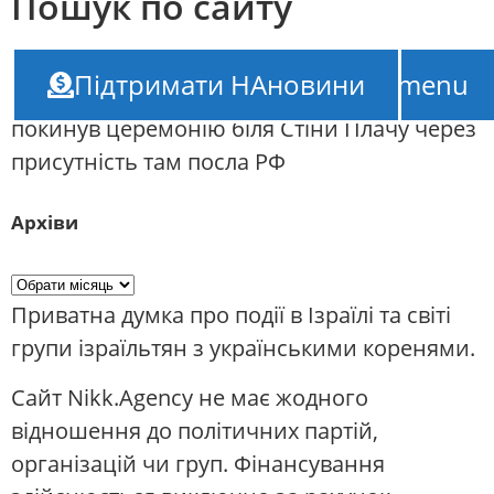
Пошук по сайту
НАновини – новини Ізраїлю
///
Дипломатія
Підтримати НАновини
TOP-menu
– не ширма для агресора: посол України
покинув церемонію біля Стіни Плачу через
присутність там посла РФ
Архіви
Приватна думка про події в Ізраїлі та світі
групи ізраїльтян з українськими коренями.
Сайт Nikk.Agency не має жодного
відношення до політичних партій,
організацій чи груп. Фінансування