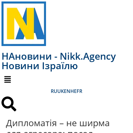
НАновини - Nikk.Agency
Новини Ізраїлю
RU
UK
EN
HE
FR
Дипломатія – не ширма