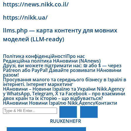
https://news.nikk.co.il/
https://nikk.ua/
llms.php — карта контенту для мовних
моделей (LLM-ready)
Політика конфіденційності
Про нас
Редакційна політика НАновини (NAnews)
Друзі, ви можете підтримати нас: ₪ або $ — через
Patreon або PayPal! Давайте розвивати НАновини
разом!
Просування малого та середнього бізнесу в Ізраїлі в
інтернеті. Інтернет маркетинг
НАновини – Новини Ізраїлю та України Nikk.Agency
у WhatsApp, Telegram, X та Facebook – про взаємини
двох країн та їх історію – що відбувається?
НАновини Новини Ізраїлю Nikk.Agency
Контакти
RU
UK
EN
HE
FR