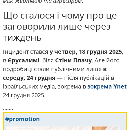
між жертвою та агресором.
Що сталося і чому про це
заговорили лише через
тиждень
Інцидент стався
у четвер, 18 грудня 2025
,
в
Єрусалимі
, біля
Стіни Плачу
. Але його
подробиці стали публічними лише
в
середу, 24 грудня
— після публікацій в
ізраїльських медіа, зокрема в
зокрема
Ynet
24 грудня 2025.
.......
#promotion