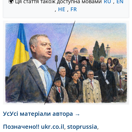
🌍 Ця стаття також доступна мовами
RU
,
EN
,
HE
,
FR
УсУсі матеріали автора →
Позначено
!! ukr.co.il
,
stoprussia
,