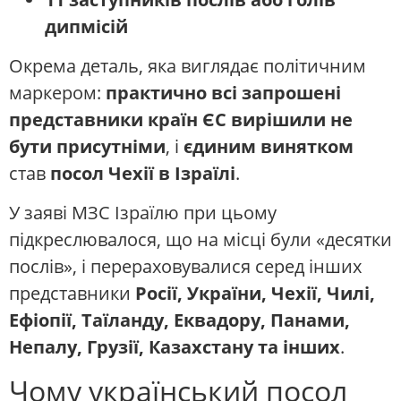
дипмісій
Окрема деталь, яка виглядає політичним
маркером:
практично всі запрошені
представники країн ЄС вирішили не
бути присутніми
, і
єдиним винятком
став
посол Чехії в Ізраїлі
.
У заяві МЗС Ізраїлю при цьому
підкреслювалося, що на місці були «десятки
послів», і перераховувалися серед інших
представники
Росії, України, Чехії, Чилі,
Ефіопії, Таїланду, Еквадору, Панами,
Непалу, Грузії, Казахстану та інших
.
Чому український посол