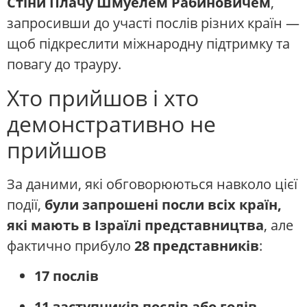
Стіни Плачу Шмуелем Рабиновичем
,
запросивши до участі послів різних країн —
щоб підкреслити міжнародну підтримку та
повагу до трауру.
Хто прийшов і хто
демонстративно не
прийшов
За даними, які обговорюються навколо цієї
події,
були запрошені посли всіх країн,
які мають в Ізраїлі представництва
, але
фактично прибуло
28 представників
:
17 послів
11 заступників послів або голів