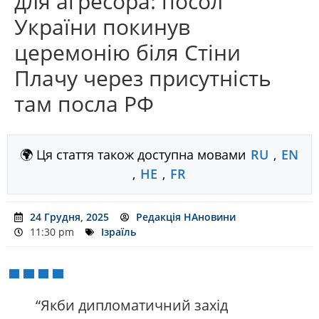
для агресора: посол
України покинув
церемонію біля Стіни
Плачу через присутність
там посла РФ
🌍 Ця стаття також доступна мовами
RU
,
EN
,
HE
,
FR
24 Грудня, 2025
Редакція НАновини
11:30 pm
Ізраїль
“Якби дипломатичний захід