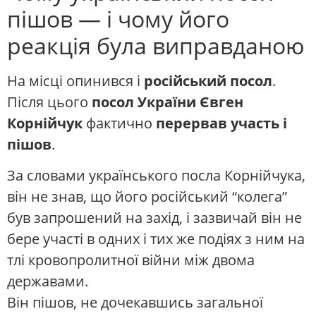
пішов — і чому його
реакція була виправданою
На місці опинився і
російський посол
.
Після цього
посол України Євген
Корнійчук
фактично
перервав участь і
пішов
.
За словами українського посла Корнійчука,
він не знав, що його російський “колега”
був запрошений на захід, і зазвичай він не
бере участі в одних і тих же подіях з ним на
тлі кровопролитної війни між двома
державами.
Він пішов, не дочекавшись загальної