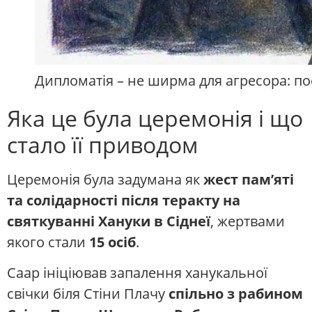
Дипломатія – не ширма для агресора: по
Яка це була церемонія і що
стало її приводом
Церемонія була задумана як
жест пам’яті
та солідарності після теракту на
святкуванні Хануки в Сіднеї
, жертвами
якого стали
15 осіб
.
Саар ініціював запалення ханукальної
свічки біля Стіни Плачу
спільно з рабином