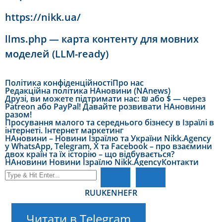
https://nikk.ua/
llms.php — карта контенту для мовних
моделей (LLM-ready)
Політика конфіденційності
Про нас
Редакційна політика НАновини (NAnews)
Друзі, ви можете підтримати нас: ₪ або $ — через
Patreon або PayPal! Давайте розвивати НАновини
разом!
Просування малого та середнього бізнесу в Ізраїлі в
інтернеті. Інтернет маркетинг
НАновини – Новини Ізраїлю та України Nikk.Agency
у WhatsApp, Telegram, X та Facebook – про взаємини
двох країн та їх історію – що відбувається?
НАновини Новини Ізраїлю Nikk.Agency
Контакти
RU
UK
EN
HE
FR
Читати в Telegram