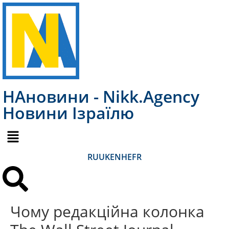
НАновини - Nikk.Agency
Новини Ізраїлю
RU
UK
EN
HE
FR
Чому редакційна колонка