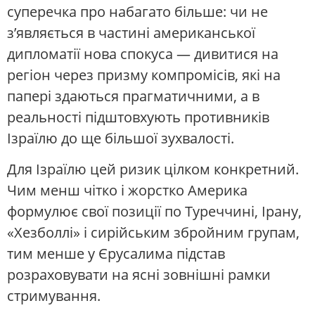
суперечка про набагато більше: чи не
з’являється в частині американської
дипломатії нова спокуса — дивитися на
регіон через призму компромісів, які на
папері здаються прагматичними, а в
реальності підштовхують противників
Ізраїлю до ще більшої зухвалості.
Для Ізраїлю цей ризик цілком конкретний.
Чим менш чітко і жорстко Америка
формулює свої позиції по Туреччині, Ірану,
«Хезболлі» і сирійським збройним групам,
тим менше у Єрусалима підстав
розраховувати на ясні зовнішні рамки
стримування.