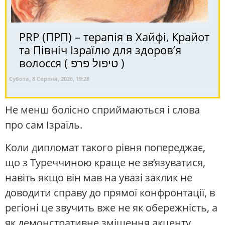
PRP (ПРП) – терапія в Хайфі, Крайот
та Північ Ізраїлю для здоров’я
волосся ( טיפול פרפ )
Субота, 8 Серпня, 2026, 19:28
Не менш болісно сприймаються і слова
про сам Ізраїль.
Коли дипломат такого рівня попереджає,
що з Туреччиною краще не зв’язуватися,
навіть якщо він мав на увазі заклик не
доводити справу до прямої конфронтації, в
регіоні це звучить вже не як обережність, а
як демонстративне зміщення акценту.