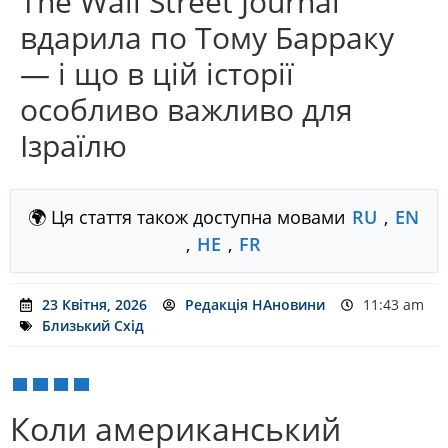
The Wall Street Journal
вдарила по Тому Барраку
— і що в цій історії
особливо важливо для
Ізраїлю
🌍 Ця стаття також доступна мовами
RU
,
EN
,
HE
,
FR
23 Квітня, 2026
Редакція НАновини
11:43 am
Близький Схід
Коли американський