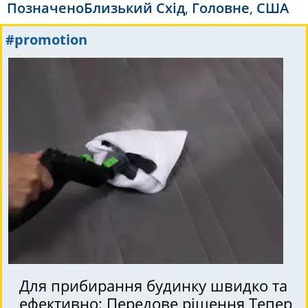
Позначено
Близький Схід
,
Головне
,
США
#promotion
Для прибирання будинку швидко та
ефективно: Передове рішення Тепер