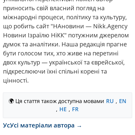
приносить свій власний погляд на
міжнародні процеси, політику та культуру,
що робить сайт "НАновини — Nikk.Agency
Новини Ізраїлю НіКК" потужним джерелом
думок та аналітики. Наша редакція прагне
бути голосом тих, хто живе на перетині
двох культур — української та єврейської,
підкреслюючи їхні спільні корені та
цінності.
🌍 Ця стаття також доступна мовами
RU
,
EN
,
HE
,
FR
УсУсі матеріали автора →