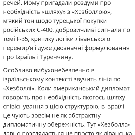
речей. Йому пригадали роздуми про
необхідність «шляху» з «Хезболлою»,
м’який тон щодо турецької покупки
російських С-400, доброзичливі сигнали по
темі F-35, критику логіки ліванського
перемир’я і дуже двозначні формулювання
про Ізраїль і Туреччину.
Особливо вибухонебезпечно в
ізраїльському контексті звучить лінія по
«Хезболлі». Коли американський дипломат
говорить про необхідність якогось шляху
співіснування з цією структурою, в Ізраїлі
це чують зовсім не як абстрактну
дипломатичну обережність. Тут «Хезболла»
давно розглядається не просто як ліванська