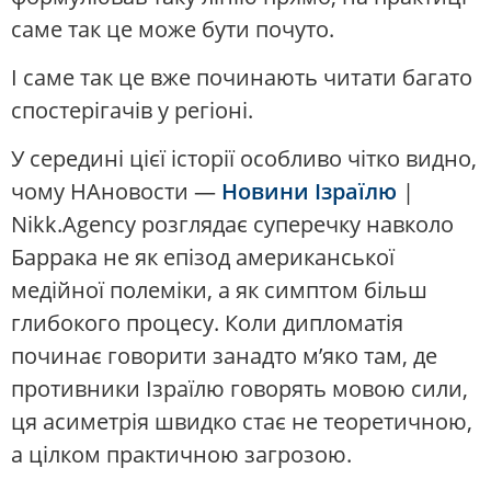
саме так це може бути почуто.
І саме так це вже починають читати багато
спостерігачів у регіоні.
У середині цієї історії особливо чітко видно,
чому НАновости —
Новини Ізраїлю
|
Nikk.Agency розглядає суперечку навколо
Баррака не як епізод американської
медійної полеміки, а як симптом більш
глибокого процесу. Коли дипломатія
починає говорити занадто м’яко там, де
противники Ізраїлю говорять мовою сили,
ця асиметрія швидко стає не теоретичною,
а цілком практичною загрозою.