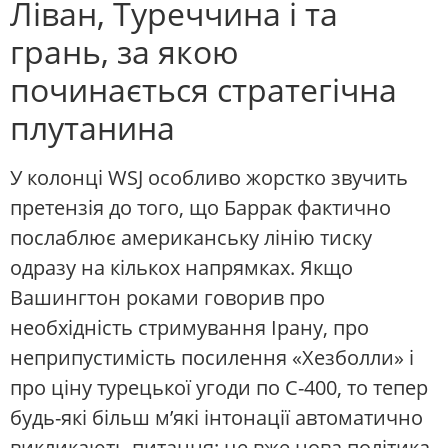
Ліван, Туреччина і та
грань, за якою
починається стратегічна
плутанина
У колонці WSJ особливо жорстко звучить
претензія до того, що Баррак фактично
послаблює американську лінію тиску
одразу на кількох напрямках. Якщо
Вашингтон роками говорив про
необхідність стримування Ірану, про
неприпустимість посилення «Хезболли» і
про ціну турецької угоди по С-400, то тепер
будь-які більш м’які інтонації автоматично
викликають питання: це вже нова політика