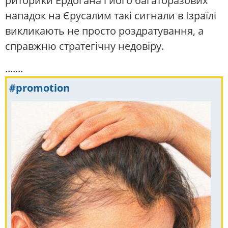
риторики Ердогана і його багаторазових
нападок на Єрусалим такі сигнали в Ізраїлі
викликають не просто роздратування, а
справжню стратегічну недовіру.
.......
#promotion