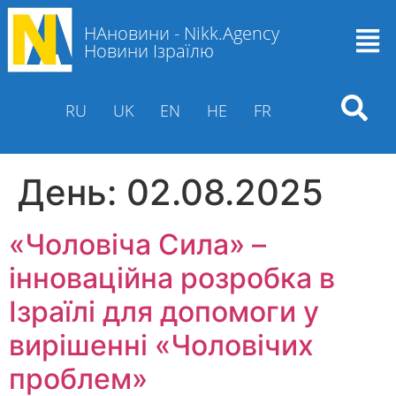
НАновини - Nikk.Agency
Новини Ізраїлю
RU
UK
EN
HE
FR
День:
02.08.2025
«Чоловіча Сила» –
інноваційна розробка в
Ізраїлі для допомоги у
вирішенні «Чоловічих
проблем»