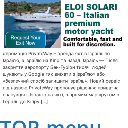
#промоція PrivateWay – оренда яхт в Ізраїлі: по
Ізраїлю, з Ізраїлю на Кіпр та назад. Ізраїль — Після
закриття аеропорту Бен-Гуріон тисячі людей
шукають у Google «як виїхати з Ізраїлю» або
«безпечний спосіб залишити Ізраїль». Новий сервіс
під назвою PrivateWay пропонує рішення: приватна
евакуація з Ізраїлю на яхті, з прямим маршрутом з
Герцлії до Кіпру […]
TOP-menu