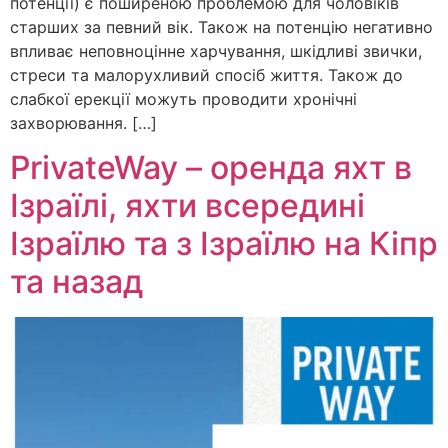
потенції) є поширеною проблемою для чоловіків
старших за певний вік. Також на потенцію негативно
впливає неповноцінне харчування, шкідливі звички,
стреси та малорухливий спосіб життя. Також до
слабкої ерекції можуть проводити хронічні
захворювання. […]
PrivateWay – оренда яхт в
Ізраїлі, яхти всередині
Ізраїлю та з Ізраїлю на Кіпр
та назад