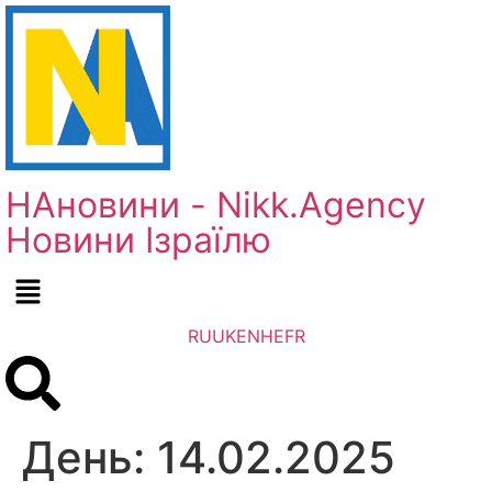
НАновини - Nikk.Agency
Новини Ізраїлю
RU
UK
EN
HE
FR
День:
14.02.2025