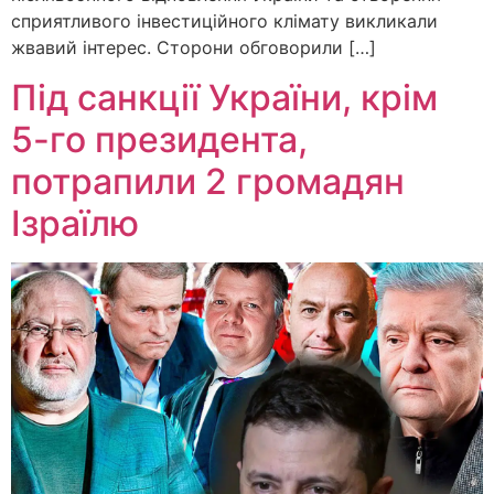
сприятливого інвестиційного клімату викликали
жвавий інтерес. Сторони обговорили […]
Під санкції України, крім
5-го президента,
потрапили 2 громадян
Ізраїлю