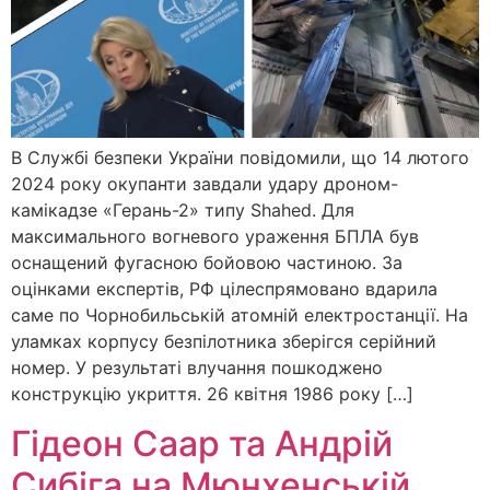
В Службі безпеки України повідомили, що 14 лютого
2024 року окупанти завдали удару дроном-
камікадзе «Герань-2» типу Shahed. Для
максимального вогневого ураження БПЛА був
оснащений фугасною бойовою частиною. За
оцінками експертів, РФ цілеспрямовано вдарила
саме по Чорнобильській атомній електростанції. На
уламках корпусу безпілотника зберігся серійний
номер. У результаті влучання пошкоджено
конструкцію укриття. 26 квітня 1986 року […]
Гідеон Саар та Андрій
Сибіга на Мюнхенській