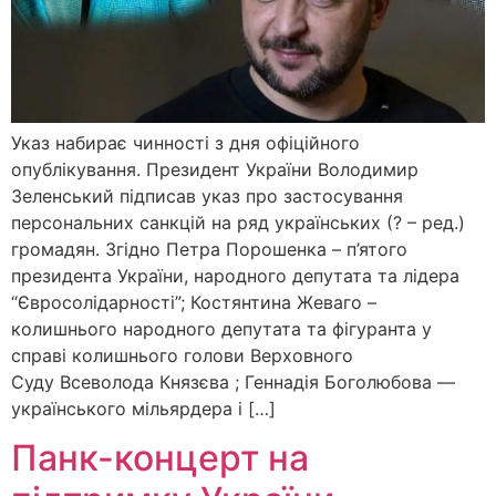
Указ набирає чинності з дня офіційного
опублікування. Президент України Володимир
Зеленський підписав указ про застосування
персональних санкцій на ряд українських (? – ред.)
громадян. Згідно Петра Порошенка – п’ятого
президента України, народного депутата та лідера
“Євросолідарності”; Костянтина Жеваго –
колишнього народного депутата та фігуранта у
справі колишнього голови Верховного
Суду Всеволода Князєва ; Геннадія Боголюбова —
українського мільярдера і […]
Панк-концерт на