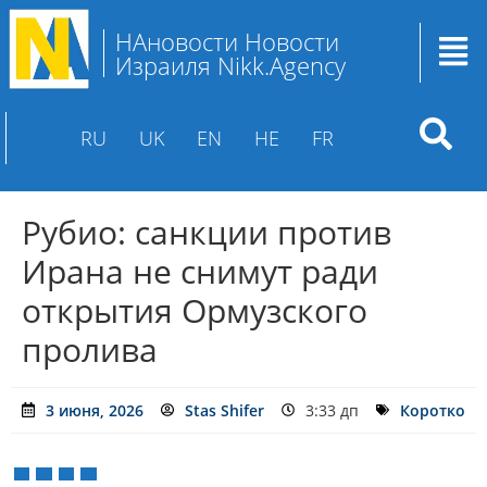
НАновости Новости
Израиля Nikk.Agency
RU
UK
EN
HE
FR
Рубио: санкции против
Ирана не снимут ради
открытия Ормузского
пролива
3 июня, 2026
Stas Shifer
3:33 дп
Коротко