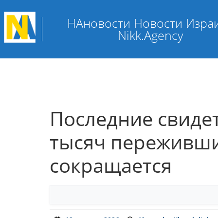
НАновости Новости Изра
Nikk.Agency
Последние свидет
тысяч переживши
сокращается