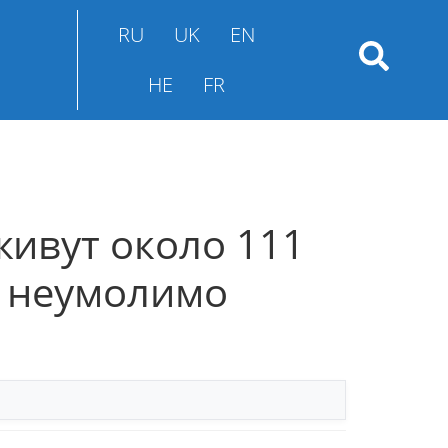
RU
UK
EN
HE
FR
живут около 111
о неумолимо