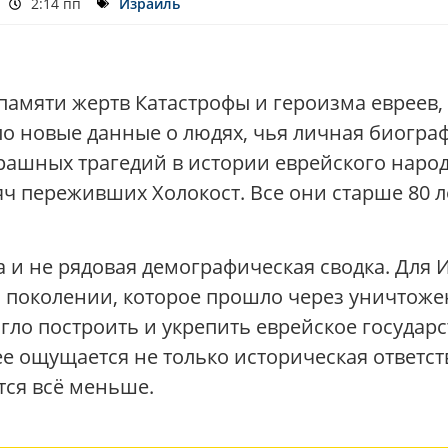
2:14 пп
Израиль
 памяти жертв Катастрофы и героизма евреев
о новые данные о людях, чья личная биогра
рашных трагедий в истории еврейского народ
ч переживших Холокост. Все они старше 80 ле
та и не рядовая демографическая сводка. Дл
о поколении, которое прошло через уничтоже
огло построить и укрепить еврейское государ
ее ощущается не только историческая ответст
тся всё меньше.