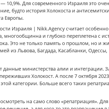
 — 10,9%. Для современного Израиля это оче
ие, будто история Холокоста и антисемитск
та Европы.
ости Израиля | Nikk.Agency считает особенн
, многообщинна и глубоко переплетена с ист
ка. Это не только память о прошлом, но и ж
мей из Львова, Багдада, Касабланки, Одессы, 
данные министерства алии и интеграции. За п
ереживших Холокост. А после 7 октября 2023 
этой категории. Больше всего таких репатриа
осмотреть на само слово «репатриация». Для 
ое решение, а для кого-то это возвращение в 