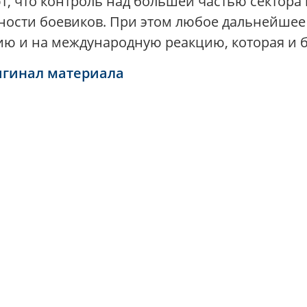
т, что контроль над большей частью сектора
ности боевиков. При этом любое дальнейшее
ю и на международную реакцию, которая и б
игинал материала