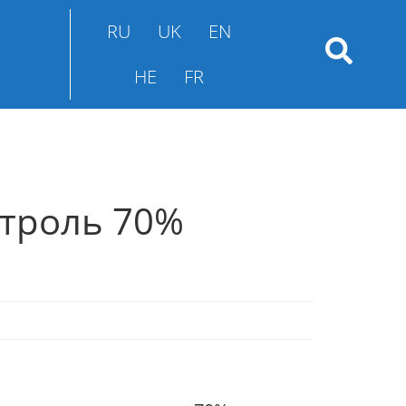
RU
UK
EN
HE
FR
нтроль 70%