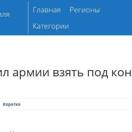
Главная
Регионы
иля
Категории
ил армии взять под ко
Коротко