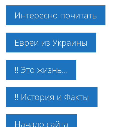
Интересно почитать
Евреи из Украины
!! Это жизнь…
!! История и Факты
Начало сайта