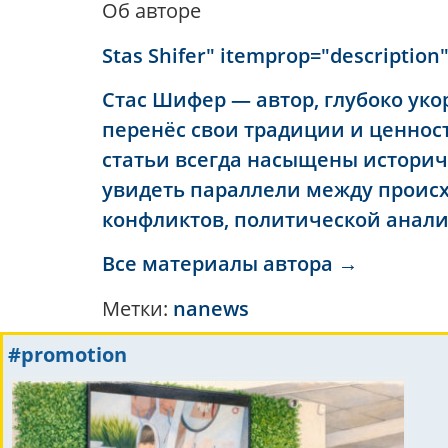
Об авторе
Stas Shifer" itemprop="description
Стас Шифер — автор, глубоко уко
перенёс свои традиции и ценност
статьи всегда насыщены историч
увидеть параллели между происх
конфликтов, политической анал
Все материалы автора →
Метки:
nanews
#promotion