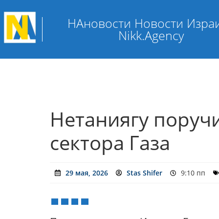
НАновости Новости Изра
Nikk.Agency
Нетаниягу поруч
сектора Газа
29 мая, 2026
Stas Shifer
9:10 пп