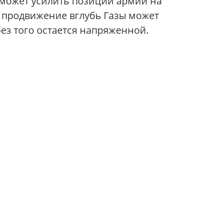
 может усилить позиции армии на
 продвижение вглубь Газы может
ез того остается напряженной.