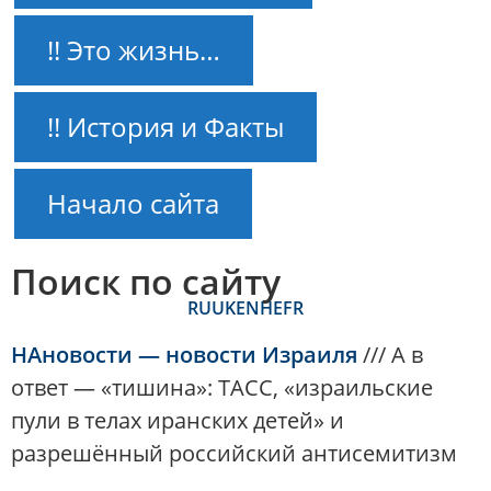
!! Это жизнь…
!! История и Факты
Начало сайта
Поиск по сайту
RU
UK
EN
HE
FR
НАновости — новости Израиля
///
А в
ответ — «тишина»: ТАСС, «израильские
пули в телах иранских детей» и
разрешённый российский антисемитизм