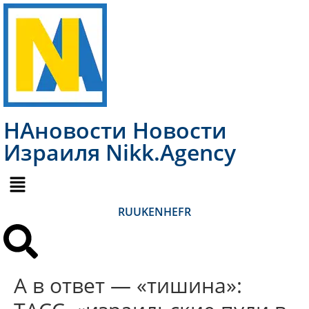
НАновости Новости
Израиля Nikk.Agency
RU
UK
EN
HE
FR
А в ответ — «тишина»: