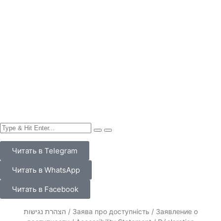
llms.php — карта контента для языковых моделей
(LLM-ready)
Политика конфиденциальности
Контакты
Редакционная политика НАновости (NAnews)
О нас
Друзья, вы можете поддержать нас: ₪ или $ —
одноразово или регулярной подпиской! Давайте
развивать НАновости вместе!
Продвижение малого и среднего бизнеса в Израиле в
интернете. Интернет-маркетинг для вас
НАновости – Новости Израиля и Украины Nikk.Agency
в WhatsApp, Telegram, X и Facebook — про
взаимоотношения двух стран и их историю — что
происходит?
НАновости Новости Израиля Nikk.Agency
RU
UK
EN
HE
FR
Читать в Telegram
Читать в WhatsApp
Читать в Facebook
הצהרת נגישות / Заява про доступність / Заявление о