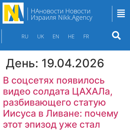
НАновости Новости
Израиля Nikk.Agency
RU
UK
EN
HE
FR
День:
19.04.2026
В соцсетях появилось
видео солдата ЦАХАЛа,
разбивающего статую
Иисуса в Ливане: почему
этот эпизод уже стал